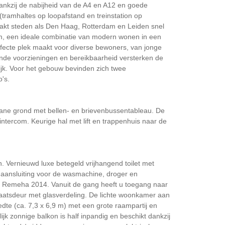
dankzij de nabijheid van de A4 en A12 en goede
(tramhaltes op loopafstand en treinstation op
maakt steden als Den Haag, Rotterdam en Leiden snel
om, een ideale combinatie van modern wonen in een
fecte plek maakt voor diverse bewoners, van jonge
ende voorzieningen en bereikbaarheid versterken de
ijk. Voor het gebouw bevinden zich twee
o's.
ane grond met bellen- en brievenbussentableau. De
intercom. Keurige hal met lift en trappenhuis naar de
n. Vernieuwd luxe betegeld vrijhangend toilet met
 aansluiting voor de wasmachine, droger en
l Remeha 2014. Vanuit de gang heeft u toegang naar
 taatsdeur met glasverdeling. De lichte woonkamer aan
edte (ca. 7,3 x 6,9 m) met een grote raampartij en
ijk zonnige balkon is half inpandig en beschikt dankzij