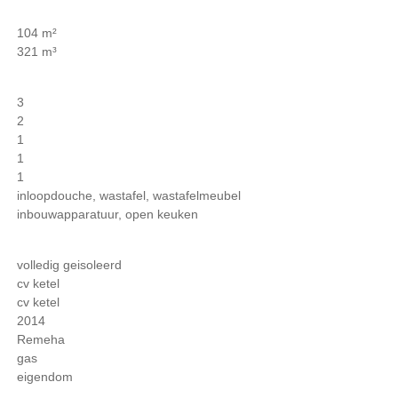
104 m²
321 m³
3
2
1
1
1
inloopdouche, wastafel, wastafelmeubel
inbouwapparatuur, open keuken
volledig geisoleerd
cv ketel
cv ketel
2014
Remeha
gas
eigendom