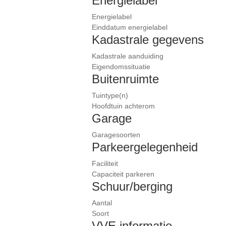
Energielabel
Energielabel
Einddatum energielabel
Kadastrale gegevens
Kadastrale aanduiding
Eigendomssituatie
Buitenruimte
Tuintype(n)
Hoofdtuin achterom
Garage
Garagesoorten
Parkeergelegenheid
Faciliteit
Capaciteit parkeren
Schuur/berging
Aantal
Soort
VVE informatie