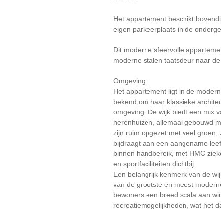
Het appartement beschikt bovendi
eigen parkeerplaats in de onderg
Dit moderne sfeervolle apparteme
moderne stalen taatsdeur naar de 
Omgeving:
Het appartement ligt in de moder
bekend om haar klassieke archite
omgeving. De wijk biedt een mix
herenhuizen, allemaal gebouwd me
zijn ruim opgezet met veel groen, 
bijdraagt aan een aangename leefo
binnen handbereik, met HMC zieke
en sportfaciliteiten dichtbij.
Een belangrijk kenmerk van de wijk
van de grootste en meest moderne
bewoners een breed scala aan win
recreatiemogelijkheden, wat het d