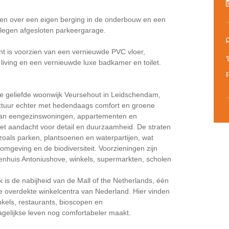
en over een eigen berging in de onderbouw en een
elegen afgesloten parkeergarage.
nt is voorzien van een vernieuwde PVC vloer,
living en een vernieuwde luxe badkamer en toilet.
ne geliefde woonwijk Veursehout in Leidschendam,
ctuur echter met hedendaags comfort en groene
 van eengezinswoningen, appartementen en
t aandacht voor detail en duurzaamheid. De straten
zoals parken, plantsoenen en waterpartijen, wat
mgeving en de biodiversiteit. Voorzieningen zijn
nhuis Antoniushove, winkels, supermarkten, scholen
 is de nabijheid van de Mall of the Netherlands, één
 overdekte winkelcentra van Nederland. Hier vinden
kels, restaurants, bioscopen en
agelijkse leven nog comfortabeler maakt.