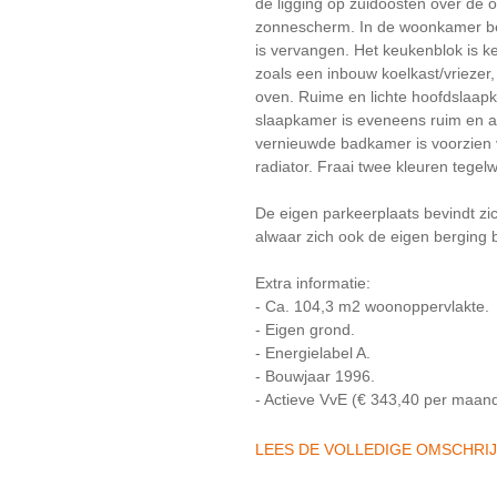
de ligging op zuidoosten over de 
zonnescherm. In de woonkamer bev
is vervangen. Het keukenblok is k
zoals een inbouw koelkast/vriezer
oven. Ruime en lichte hoofdslaapk
slaapkamer is eveneens ruim en aa
vernieuwde badkamer is voorzien 
radiator. Fraai twee kleuren tegel
De eigen parkeerplaats bevindt zi
alwaar zich ook de eigen berging 
Extra informatie:
- Ca. 104,3 m2 woonoppervlakte.
- Eigen grond.
- Energielabel A.
- Bouwjaar 1996.
- Actieve VvE (€ 343,40 per maan
LEES DE VOLLEDIGE OMSCHRI