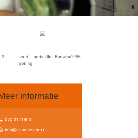
3
soort
portiekflat
Bouwjaar
1996
woning
Meer informatie
070-3171800
info@vlkmakelaars.nl