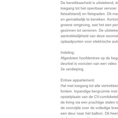
De bereikbaarheid is uitstekend, 
toegang tot het openbaar vervoer 
fietsafstand) en fietspaden. Dit 
en gemakkelijk te bereiken. Kort
groene omgeving, wat het een per
gezinnen tot senioren. De uitstek
aantrekkelijkheid van deze woonw
oplaadpunten voor elektrische aut
Indeling:
Afgesloten hoofdentree op de beg
deurbel is voorzien van een video 
2e verdieping.
Entree appartement.
Hal met toegang tot alle vertrekke
fontein. Inpandige bergruimte met
opstelplaats van de CV-combikete
de living via een prachtige stalen
de voorzijde over de volledige bre
een deur naar het balkon. Dit heerl