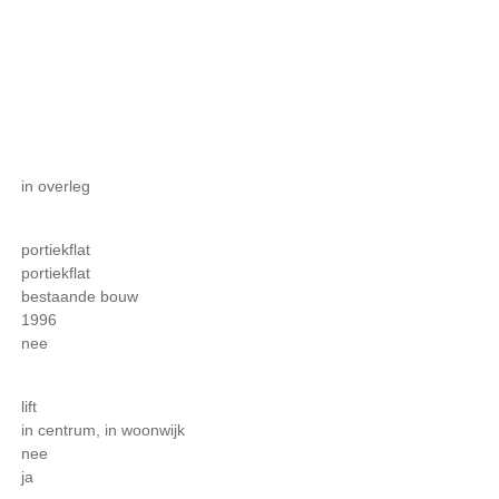
in overleg
portiekflat
portiekflat
bestaande bouw
1996
nee
lift
in centrum, in woonwijk
nee
ja