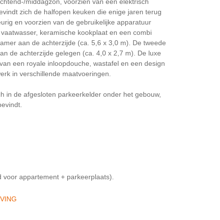
ochtend-/middagzon, voorzien van een elektrisch
indt zich de halfopen keuken die enige jaren terug
eurig en voorzien van de gebruikelijke apparatuur
, vaatwasser, keramische kookplaat en een combi
amer aan de achterzijde (ca. 5,6 x 3,0 m). De tweede
n de achterzijde gelegen (ca. 4,0 x 2,7 m). De luxe
van een royale inloopdouche, wastafel en een design
werk in verschillende maatvoeringen.
ch in de afgesloten parkeerkelder onder het gebouw,
bevindt.
d voor appartement + parkeerplaats).
JVING