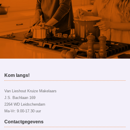
ntact op
Kom langs!
Van Lieshout Kruize Makelaars
J.S. Bachlaan 169
2264 WD Leidschendam
Ma-Vr: 9.00-17.30 uur
Contactgegevens