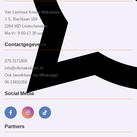
Van Lieshout Kruize Makelaars
J.S. Bachlaan 169
2264 WD Leidschendam
Ma-Vr: 9.00-17.30 uur
Contactgegevens
070-3171800
info@vlkmakelaars.nl
Ook bereikbaar via Whatsapp!
06-13931056
Social Media
Partners