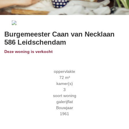
Previous
Next
Burgemeester Caan van Necklaan
586
Leidschendam
Deze woning is verkocht
oppervlakte
72 m²
kamer(s)
3
soort woning
galerijflat
Bouwjaar
1961