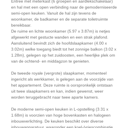
Entree met meterkast (6 groepen en aardlekschakelaar)
en hal met een open verbinding naar de gemoderniseerde
semi-open keuken. Vanuit de hal zijn tevens de
woonkamer, de badkamer en de separate toiletruimte
bereikbaar.
De ruime en lichte woonkamer (5.97 x 3.87m) is netjes
afgewerkt met gestucte wanden en een strak plafond.
Aansluitend bevindt zich de hoofdslaapkamer (4.00 x
3.02m) welke toegang biedt tot het zonnige balkon (3.02 x
1.28m), gelegen op het zuidoosten, een heerlijke plek om
van de ochtend- en middagzon te genieten.
De tweede royale (vergrote) slaapkamer, momenteel
ingericht als werkkamer, is gelegen aan de voorzijde van
het appartement. Deze ruimte is oorspronkelijk ontstaan
uit twee slaapkamers en kan, indien gewenst, weer
worden teruggebracht naar twee aparte kamers.
De moderne semi-open keuken in L-opstelling (3.31 x
1.68m) is voorzien van hoge bovenkasten en halogeen
inbouwverlichting. De keuken beschikt over diverse
inbouwapparatuur, waaronder een koel-/vriescombinatie,