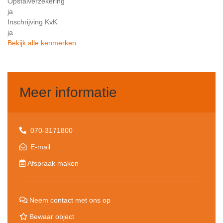
Opstalverzekering
ja
Inschrijving KvK
ja
Bekijk alle kenmerken
Meer informatie
070-3171800
E-mail
Afspraak maken
Neem contact met ons op
Bewaar object