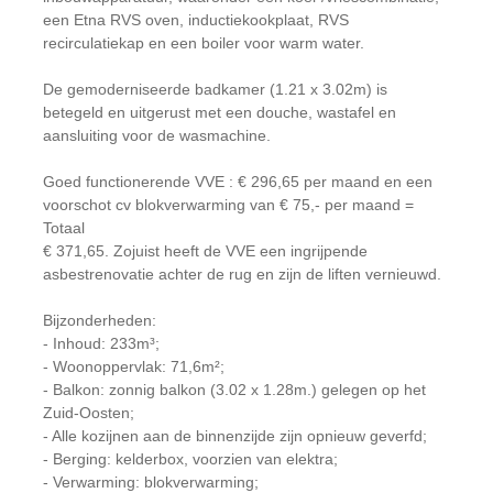
een Etna RVS oven, inductiekookplaat, RVS
recirculatiekap en een boiler voor warm water.
De gemoderniseerde badkamer (1.21 x 3.02m) is
betegeld en uitgerust met een douche, wastafel en
aansluiting voor de wasmachine.
Goed functionerende VVE : € 296,65 per maand en een
voorschot cv blokverwarming van € 75,- per maand =
Totaal
€ 371,65. Zojuist heeft de VVE een ingrijpende
asbestrenovatie achter de rug en zijn de liften vernieuwd.
Bijzonderheden:
- Inhoud: 233m³;
- Woonoppervlak: 71,6m²;
- Balkon: zonnig balkon (3.02 x 1.28m.) gelegen op het
Zuid-Oosten;
- Alle kozijnen aan de binnenzijde zijn opnieuw geverfd;
- Berging: kelderbox, voorzien van elektra;
- Verwarming: blokverwarming;