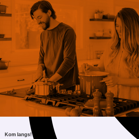
ntact op
Kom langs!