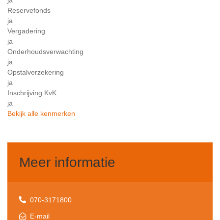
ja
Reservefonds
ja
Vergadering
ja
Onderhoudsverwachting
ja
Opstalverzekering
ja
Inschrijving KvK
ja
Bekijk alle kenmerken
Meer informatie
070-3171800
E-mail