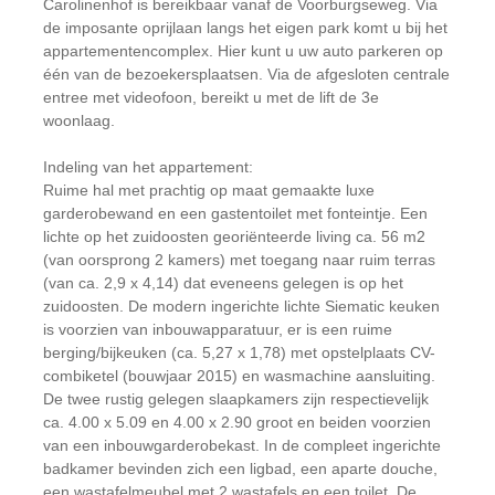
Carolinenhof is bereikbaar vanaf de Voorburgseweg. Via
de imposante oprijlaan langs het eigen park komt u bij het
appartementencomplex. Hier kunt u uw auto parkeren op
één van de bezoekersplaatsen. Via de afgesloten centrale
entree met videofoon, bereikt u met de lift de 3e
woonlaag.
Indeling van het appartement:
Ruime hal met prachtig op maat gemaakte luxe
garderobewand en een gastentoilet met fonteintje. Een
lichte op het zuidoosten georiënteerde living ca. 56 m2
(van oorsprong 2 kamers) met toegang naar ruim terras
(van ca. 2,9 x 4,14) dat eveneens gelegen is op het
zuidoosten. De modern ingerichte lichte Siematic keuken
is voorzien van inbouwapparatuur, er is een ruime
berging/bijkeuken (ca. 5,27 x 1,78) met opstelplaats CV-
combiketel (bouwjaar 2015) en wasmachine aansluiting.
De twee rustig gelegen slaapkamers zijn respectievelijk
ca. 4.00 x 5.09 en 4.00 x 2.90 groot en beiden voorzien
van een inbouwgarderobekast. In de compleet ingerichte
badkamer bevinden zich een ligbad, een aparte douche,
een wastafelmeubel met 2 wastafels en een toilet. De