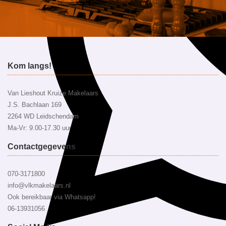
Kom langs!
Van Lieshout Kruize Makelaars
J.S. Bachlaan 169
2264 WD Leidschendam
Ma-Vr: 9.00-17.30 uur
Contactgegevens
070-3171800
info@vlkmakelaars.nl
Ook bereikbaar via Whatsapp!
06-13931056