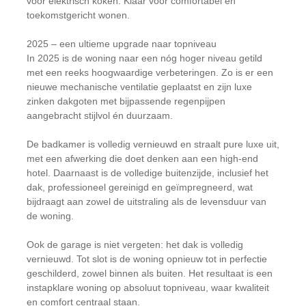
voor elektrisch koken. Klaar voor comfortabel en
toekomstgericht wonen.
2025 – een ultieme upgrade naar topniveau
In 2025 is de woning naar een nóg hoger niveau getild
met een reeks hoogwaardige verbeteringen. Zo is er een
nieuwe mechanische ventilatie geplaatst en zijn luxe
zinken dakgoten met bijpassende regenpijpen
aangebracht stijlvol én duurzaam.
De badkamer is volledig vernieuwd en straalt pure luxe uit,
met een afwerking die doet denken aan een high-end
hotel. Daarnaast is de volledige buitenzijde, inclusief het
dak, professioneel gereinigd en geïmpregneerd, wat
bijdraagt aan zowel de uitstraling als de levensduur van
de woning.
Ook de garage is niet vergeten: het dak is volledig
vernieuwd. Tot slot is de woning opnieuw tot in perfectie
geschilderd, zowel binnen als buiten. Het resultaat is een
instapklare woning op absoluut topniveau, waar kwaliteit
en comfort centraal staan.