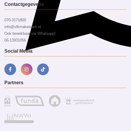
Contactgegevens
070-3171800
info@vlkmakelaars.nl
Ook bereikbaar via Whatsapp!
06-13931056
Social Media
Partners