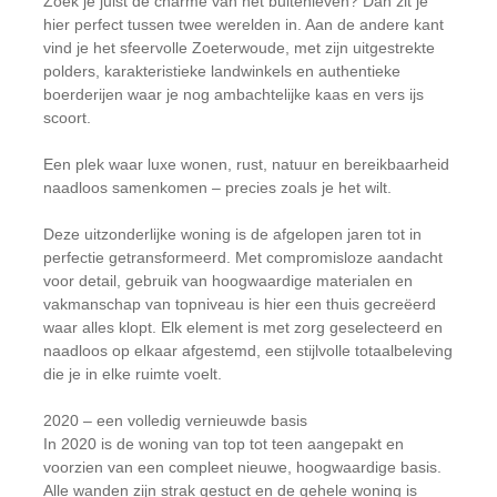
Zoek je juist de charme van het buitenleven? Dan zit je
hier perfect tussen twee werelden in. Aan de andere kant
vind je het sfeervolle Zoeterwoude, met zijn uitgestrekte
polders, karakteristieke landwinkels en authentieke
boerderijen waar je nog ambachtelijke kaas en vers ijs
scoort.
Een plek waar luxe wonen, rust, natuur en bereikbaarheid
naadloos samenkomen – precies zoals je het wilt.
Deze uitzonderlijke woning is de afgelopen jaren tot in
perfectie getransformeerd. Met compromisloze aandacht
voor detail, gebruik van hoogwaardige materialen en
vakmanschap van topniveau is hier een thuis gecreëerd
waar alles klopt. Elk element is met zorg geselecteerd en
naadloos op elkaar afgestemd, een stijlvolle totaalbeleving
die je in elke ruimte voelt.
2020 – een volledig vernieuwde basis
In 2020 is de woning van top tot teen aangepakt en
voorzien van een compleet nieuwe, hoogwaardige basis.
Alle wanden zijn strak gestuct en de gehele woning is