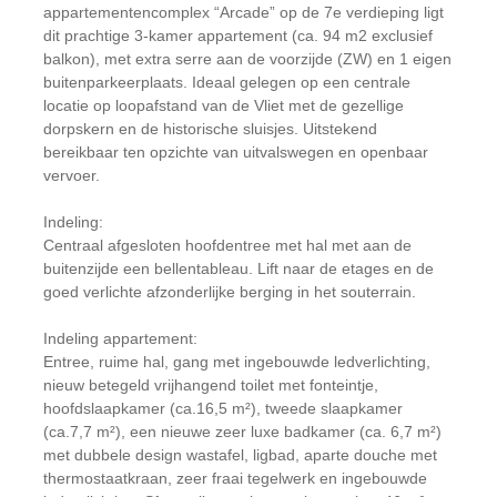
appartementencomplex “Arcade” op de 7e verdieping ligt
dit prachtige 3-kamer appartement (ca. 94 m2 exclusief
balkon), met extra serre aan de voorzijde (ZW) en 1 eigen
buitenparkeerplaats. Ideaal gelegen op een centrale
locatie op loopafstand van de Vliet met de gezellige
dorpskern en de historische sluisjes. Uitstekend
bereikbaar ten opzichte van uitvalswegen en openbaar
vervoer.
Indeling:
Centraal afgesloten hoofdentree met hal met aan de
buitenzijde een bellentableau. Lift naar de etages en de
goed verlichte afzonderlijke berging in het souterrain.
Indeling appartement:
Entree, ruime hal, gang met ingebouwde ledverlichting,
nieuw betegeld vrijhangend toilet met fonteintje,
hoofdslaapkamer (ca.16,5 m²), tweede slaapkamer
(ca.7,7 m²), een nieuwe zeer luxe badkamer (ca. 6,7 m²)
met dubbele design wastafel, ligbad, aparte douche met
thermostaatkraan, zeer fraai tegelwerk en ingebouwde