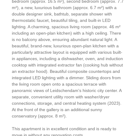
bedroom (approx. 16.5 m²), second bedroom (approx. 7.7
m²), a new, luxurious bathroom (approx. 6.7 m²) with a
double designer sink, bathtub, separate shower with
thermostatic faucet, beautiful tiling, and built-in LED
lighting. A charming, spacious living room (approx. 46 m²
including an open-plan kitchen) with a high ceiling. There
is no balcony above, ensuring abundant natural light. A
beautiful, brand-new, luxurious open-plan kitchen with a
particularly attractive layout is equipped with various built-
in appliances, including a dishwasher, oven, and induction
cooktop with integrated extractor fan (cooking hub without
an extractor hood). Beautiful composite countertops and
integrated LED lighting with a dimmer. Sliding doors from
the living room open onto a spacious terrace with
panoramic views of Leidschendam's historic city center. A
separate, convenient utility room with washer/dryer
connections, storage, and central heating system (2023).
At the front of the gallery is an additional sunny
conservatory (approx. 8 m²).
This apartment is in excellent condition and is ready to
move in without any renovation costs.