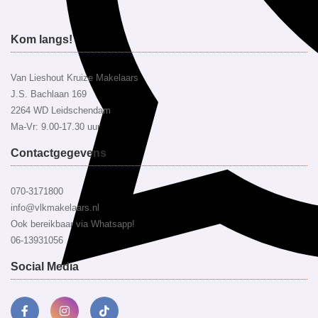
Kom langs!
Van Lieshout Kruize Makelaars
J.S. Bachlaan 169
2264 WD Leidschendam
Ma-Vr: 9.00-17.30 uur
Contactgegevens
070-3171800
info@vlkmakelaars.nl
Ook bereikbaar via Whatsapp!
06-13931056
Social Media