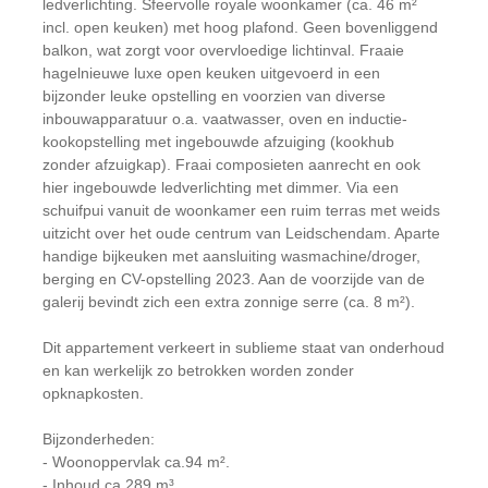
ledverlichting. Sfeervolle royale woonkamer (ca. 46 m²
incl. open keuken) met hoog plafond. Geen bovenliggend
balkon, wat zorgt voor overvloedige lichtinval. Fraaie
hagelnieuwe luxe open keuken uitgevoerd in een
bijzonder leuke opstelling en voorzien van diverse
inbouwapparatuur o.a. vaatwasser, oven en inductie-
kookopstelling met ingebouwde afzuiging (kookhub
zonder afzuigkap). Fraai composieten aanrecht en ook
hier ingebouwde ledverlichting met dimmer. Via een
schuifpui vanuit de woonkamer een ruim terras met weids
uitzicht over het oude centrum van Leidschendam. Aparte
handige bijkeuken met aansluiting wasmachine/droger,
berging en CV-opstelling 2023. Aan de voorzijde van de
galerij bevindt zich een extra zonnige serre (ca. 8 m²).
Dit appartement verkeert in sublieme staat van onderhoud
en kan werkelijk zo betrokken worden zonder
opknapkosten.
Bijzonderheden:
- Woonoppervlak ca.94 m².
- Inhoud ca 289 m³.