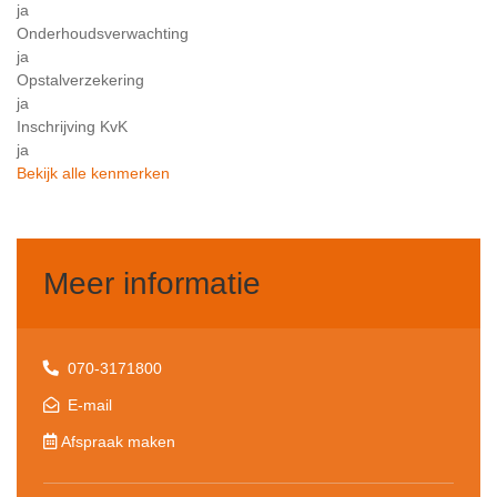
ja
Onderhoudsverwachting
ja
Opstalverzekering
ja
Inschrijving KvK
ja
Bekijk alle kenmerken
Meer informatie
070-3171800
E-mail
Afspraak maken