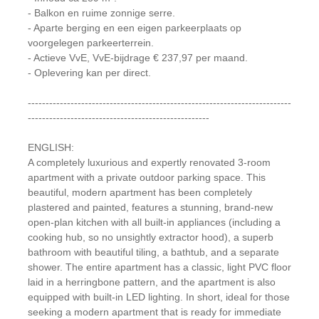
- Balkon en ruime zonnige serre.
- Aparte berging en een eigen parkeerplaats op
voorgelegen parkeerterrein.
- Actieve VvE, VvE-bijdrage € 237,97 per maand.
- Oplevering kan per direct.
--------------------------------------------------------------------------
---------------------------------------------------
ENGLISH:
A completely luxurious and expertly renovated 3-room
apartment with a private outdoor parking space. This
beautiful, modern apartment has been completely
plastered and painted, features a stunning, brand-new
open-plan kitchen with all built-in appliances (including a
cooking hub, so no unsightly extractor hood), a superb
bathroom with beautiful tiling, a bathtub, and a separate
shower. The entire apartment has a classic, light PVC floor
laid in a herringbone pattern, and the apartment is also
equipped with built-in LED lighting. In short, ideal for those
seeking a modern apartment that is ready for immediate