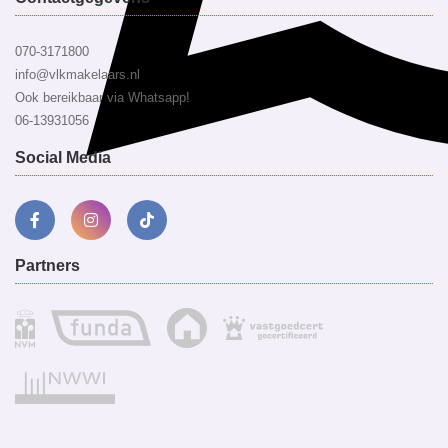
070-3171800
info@vlkmakelaars.nl
Ook bereikbaar via Whatsapp!
06-13931056
Social Media
Partners