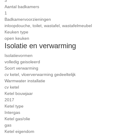
3
Aantal badkamers
1
Badkamervoorzieningen
inloopdouche, toilet, wastafel, wastafelmeubel
Keuken type
open keuken
Isolatie en verwarming
Isolatievormen
volledig geisoleerd
Soort verwarming
cv ketel, vloerverwarming gedeeltelijk
Warmwater installatie
cv ketel
Ketel bouwjaar
2017
Ketel type
Intergas
Ketel gas/olie
gas
Ketel eigendom