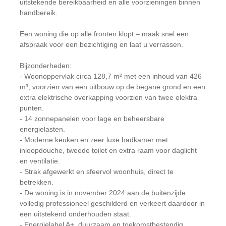
uitstekende bereikbaarheid en alle voorzieningen binnen
handbereik.
Een woning die op alle fronten klopt – maak snel een
afspraak voor een bezichtiging en laat u verrassen.
Bijzonderheden:
- Woonoppervlak circa 128,7 m² met een inhoud van 426
m³, voorzien van een uitbouw op de begane grond en een
extra elektrische overkapping voorzien van twee elektra
punten.
- 14 zonnepanelen voor lage en beheersbare
energielasten.
- Moderne keuken en zeer luxe badkamer met
inloopdouche, tweede toilet en extra raam voor daglicht
en ventilatie.
- Strak afgewerkt en sfeervol woonhuis, direct te
betrekken.
- De woning is in november 2024 aan de buitenzijde
volledig professioneel geschilderd en verkeert daardoor in
een uitstekend onderhouden staat.
- Energielabel A+, duurzaam en toekomstbestendig.