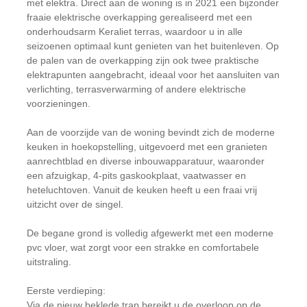
met elektra. Direct aan de woning is in 2021 een bijzonder
fraaie elektrische overkapping gerealiseerd met een
onderhoudsarm Keraliet terras, waardoor u in alle
seizoenen optimaal kunt genieten van het buitenleven. Op
de palen van de overkapping zijn ook twee praktische
elektrapunten aangebracht, ideaal voor het aansluiten van
verlichting, terrasverwarming of andere elektrische
voorzieningen.
Aan de voorzijde van de woning bevindt zich de moderne
keuken in hoekopstelling, uitgevoerd met een granieten
aanrechtblad en diverse inbouwapparatuur, waaronder
een afzuigkap, 4-pits gaskookplaat, vaatwasser en
heteluchtoven. Vanuit de keuken heeft u een fraai vrij
uitzicht over de singel.
De begane grond is volledig afgewerkt met een moderne
pvc vloer, wat zorgt voor een strakke en comfortabele
uitstraling.
Eerste verdieping:
Via de nieuw beklede trap bereikt u de overloop op de