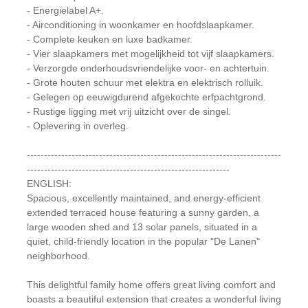
- Energielabel A+.
- Airconditioning in woonkamer en hoofdslaapkamer.
- Complete keuken en luxe badkamer.
- Vier slaapkamers met mogelijkheid tot vijf slaapkamers.
- Verzorgde onderhoudsvriendelijke voor- en achtertuin.
- Grote houten schuur met elektra en elektrisch rolluik.
- Gelegen op eeuwigdurend afgekochte erfpachtgrond.
- Rustige ligging met vrij uitzicht over de singel.
- Oplevering in overleg.
--------------------------------------------------------------------------
-----------------------------------------------------------
ENGLISH:
Spacious, excellently maintained, and energy-efficient
extended terraced house featuring a sunny garden, a
large wooden shed and 13 solar panels, situated in a
quiet, child-friendly location in the popular "De Lanen"
neighborhood.
This delightful family home offers great living comfort and
boasts a beautiful extension that creates a wonderful living