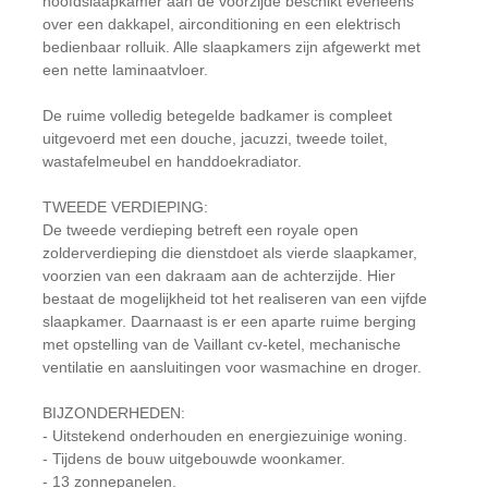
hoofdslaapkamer aan de voorzijde beschikt eveneens
over een dakkapel, airconditioning en een elektrisch
bedienbaar rolluik. Alle slaapkamers zijn afgewerkt met
een nette laminaatvloer.
De ruime volledig betegelde badkamer is compleet
uitgevoerd met een douche, jacuzzi, tweede toilet,
wastafelmeubel en handdoekradiator.
TWEEDE VERDIEPING:
De tweede verdieping betreft een royale open
zolderverdieping die dienstdoet als vierde slaapkamer,
voorzien van een dakraam aan de achterzijde. Hier
bestaat de mogelijkheid tot het realiseren van een vijfde
slaapkamer. Daarnaast is er een aparte ruime berging
met opstelling van de Vaillant cv-ketel, mechanische
ventilatie en aansluitingen voor wasmachine en droger.
BIJZONDERHEDEN:
- Uitstekend onderhouden en energiezuinige woning.
- Tijdens de bouw uitgebouwde woonkamer.
- 13 zonnepanelen.