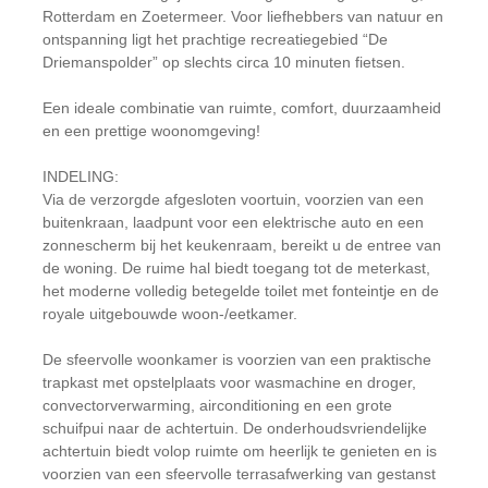
Rotterdam en Zoetermeer. Voor liefhebbers van natuur en
ontspanning ligt het prachtige recreatiegebied “De
Driemanspolder” op slechts circa 10 minuten fietsen.
Een ideale combinatie van ruimte, comfort, duurzaamheid
en een prettige woonomgeving!
INDELING:
Via de verzorgde afgesloten voortuin, voorzien van een
buitenkraan, laadpunt voor een elektrische auto en een
zonnescherm bij het keukenraam, bereikt u de entree van
de woning. De ruime hal biedt toegang tot de meterkast,
het moderne volledig betegelde toilet met fonteintje en de
royale uitgebouwde woon-/eetkamer.
De sfeervolle woonkamer is voorzien van een praktische
trapkast met opstelplaats voor wasmachine en droger,
convectorverwarming, airconditioning en een grote
schuifpui naar de achtertuin. De onderhoudsvriendelijke
achtertuin biedt volop ruimte om heerlijk te genieten en is
voorzien van een sfeervolle terrasafwerking van gestanst