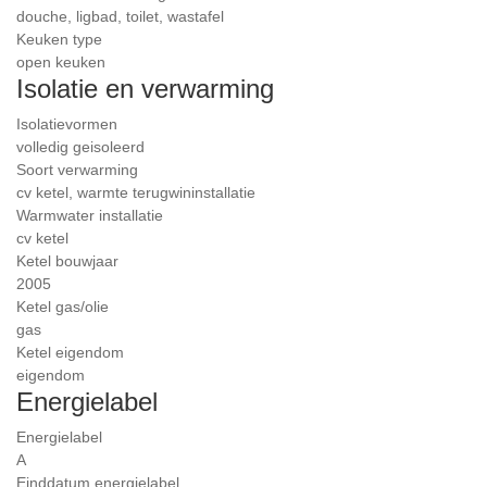
douche, ligbad, toilet, wastafel
Keuken type
open keuken
Isolatie en verwarming
Isolatievormen
volledig geisoleerd
Soort verwarming
cv ketel, warmte terugwininstallatie
Warmwater installatie
cv ketel
Ketel bouwjaar
2005
Ketel gas/olie
gas
Ketel eigendom
eigendom
Energielabel
Energielabel
A
Einddatum energielabel