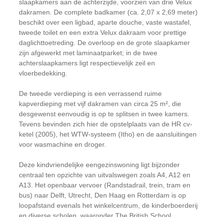
slaapkamers aan de achterzijde, voorzien van drie Velux
dakramen. De complete badkamer (ca. 2,07 x 2,69 meter)
beschikt over een ligbad, aparte douche, vaste wastafel,
tweede toilet en een extra Velux dakraam voor prettige
daglichttoetreding. De overloop en de grote slaapkamer
zijn afgewerkt met laminaatparket; in de twee
achterslaapkamers ligt respectievelijk zeil en
vloerbedekking.
De tweede verdieping is een verrassend ruime
kapverdieping met vijf dakramen van circa 25 m², die
desgewenst eenvoudig is op te splitsen in twee kamers.
Tevens bevinden zich hier de opstelplaats van de HR cv-
ketel (2005), het WTW-systeem (Itho) en de aansluitingen
voor wasmachine en droger.
Deze kindvriendelijke eengezinswoning ligt bijzonder
centraal ten opzichte van uitvalswegen zoals A4, A12 en
A13. Het openbaar vervoer (Randstadrail, trein, tram en
bus) naar Delft, Utrecht, Den Haag en Rotterdam is op
loopafstand evenals het winkelcentrum, de kinderboerderij
en diverse scholen, waaronder The British School.