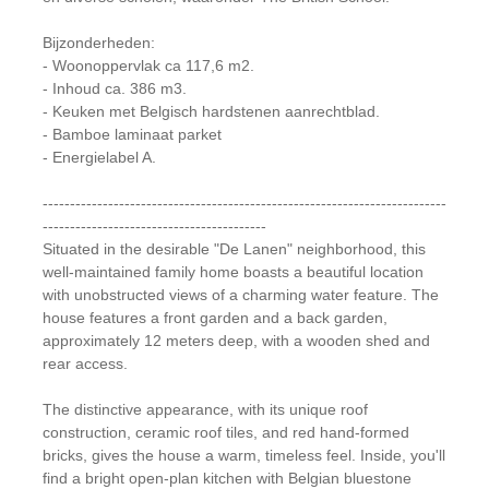
Bijzonderheden:
- Woonoppervlak ca 117,6 m2.
- Inhoud ca. 386 m3.
- Keuken met Belgisch hardstenen aanrechtblad.
- Bamboe laminaat parket
- Energielabel A.
--------------------------------------------------------------------------
-----------------------------------------
Situated in the desirable "De Lanen" neighborhood, this
well-maintained family home boasts a beautiful location
with unobstructed views of a charming water feature. The
house features a front garden and a back garden,
approximately 12 meters deep, with a wooden shed and
rear access.
The distinctive appearance, with its unique roof
construction, ceramic roof tiles, and red hand-formed
bricks, gives the house a warm, timeless feel. Inside, you'll
find a bright open-plan kitchen with Belgian bluestone