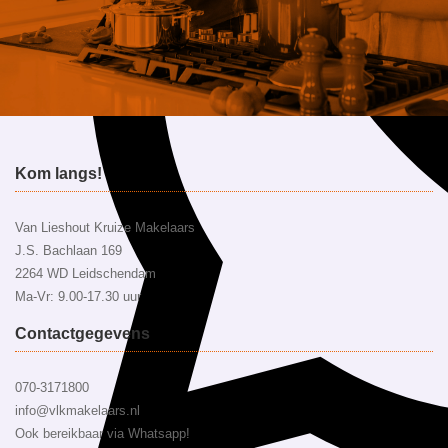
Kom langs!
Van Lieshout Kruize Makelaars
J.S. Bachlaan 169
2264 WD Leidschendam
Ma-Vr: 9.00-17.30 uur
Contactgegevens
070-3171800
info@vlkmakelaars.nl
Ook bereikbaar via Whatsapp!