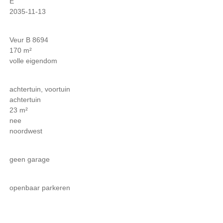
E
2035-11-13
Veur B 8694
170 m²
volle eigendom
achtertuin, voortuin
achtertuin
23 m²
nee
noordwest
geen garage
openbaar parkeren