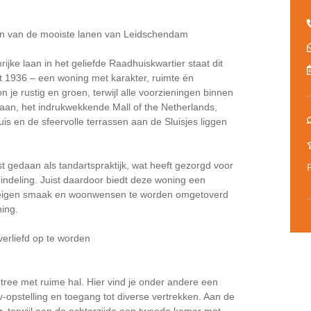
en van de mooiste lanen van Leidschendam
jke laan in het geliefde Raadhuiskwartier staat dit
it 1936 – een woning met karakter, ruimte én
 je rustig en groen, terwijl alle voorzieningen binnen
laan, het indrukwekkende Mall of the Netherlands,
s en de sfeervolle terrassen aan de Sluisjes liggen
st gedaan als tandartspraktijk, wat heeft gezorgd voor
 indeling. Juist daardoor biedt deze woning een
r eigen smaak en woonwensen te worden omgetoverd
ning.
erliefd op te worden
ntree met ruime hal. Hier vind je onder andere een
cv-opstelling en toegang tot diverse vertrekken. Aan de