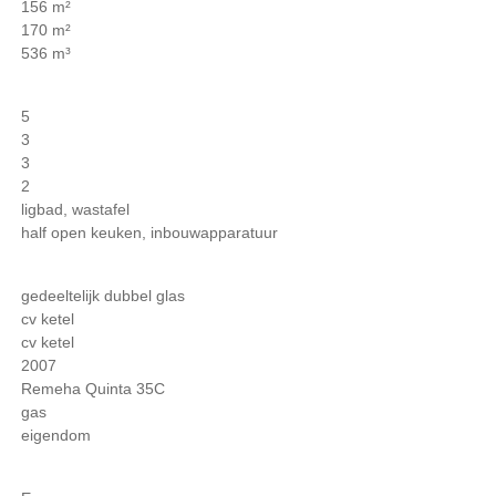
156 m²
170 m²
536 m³
5
3
3
2
ligbad, wastafel
half open keuken, inbouwapparatuur
gedeeltelijk dubbel glas
cv ketel
cv ketel
2007
Remeha Quinta 35C
gas
eigendom