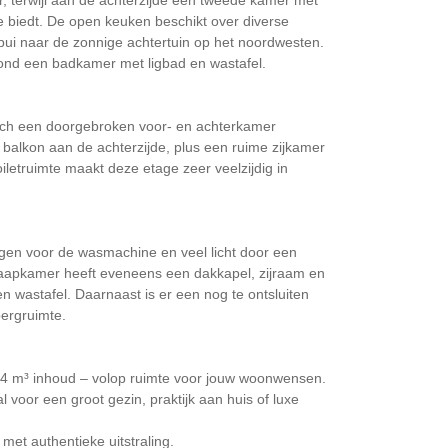
r, terwijl aan de achterzijde een tweede kamer met
te biedt. De open keuken beschikt over diverse
pui naar de zonnige achtertuin op het noordwesten.
ond een badkamer met ligbad en wastafel.
zich een doorgebroken voor- en achterkamer
balkon aan de achterzijde, plus een ruime zijkamer
iletruimte maakt deze etage zeer veelzijdig in
ngen voor de wasmachine en veel licht door een
aapkamer heeft eveneens een dakkapel, zijraam en
n wastafel. Daarnaast is er een nog te ontsluiten
bergruimte.
,4 m³ inhoud – volop ruimte voor jouw woonwensen.
 voor een groot gezin, praktijk aan huis of luxe
 met authentieke uitstraling.