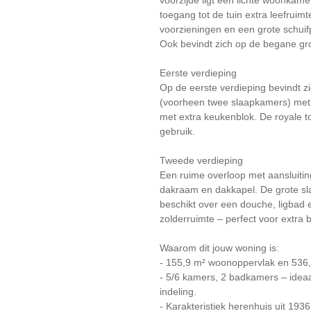
voorzijde ligt een lichte woonkame
toegang tot de tuin extra leefruim
voorzieningen en een grote schuif
Ook bevindt zich op de begane gr
Eerste verdieping
Op de eerste verdieping bevindt 
(voorheen twee slaapkamers) met 
met extra keukenblok. De royale to
gebruik.
Tweede verdieping
Een ruime overloop met aansluiti
dakraam en dakkapel. De grote sl
beschikt over een douche, ligbad e
zolderruimte – perfect voor extra 
Waarom dit jouw woning is:
- 155,9 m² woonoppervlak en 536
- 5/6 kamers, 2 badkamers – ideaal
indeling.
- Karakteristiek herenhuis uit 1936