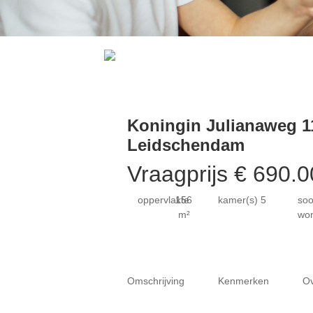
Koningin Julianaweg 1
Leidschendam
Vraagprijs € 690.0
oppervlakte
156
kamer(s)
5
soo
m²
wo
Omschrijving
Kenmerken
Ov