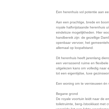
Een herenhuis vol potentie aan e
Aan een prachtige, brede en boomri
royale halfvrijstaande herenhuis u
eindeloze mogelijkheden. Hier woon
handbereik zijn: de gezellige Dam
openbaar vervoer, het gemeentehui
allemaal op loopafstand.
Dit herenhuis heeft jarenlang dien
een verrassend ruime en flexibele
uitgelezen kans om volledig naa
tot een eigentijdse, luxe gezinswo
Een woning om te vernieuwen én v
Begane grond
De royale voortuin leidt naar de e
toiletruimte, berg-/stookkast met 