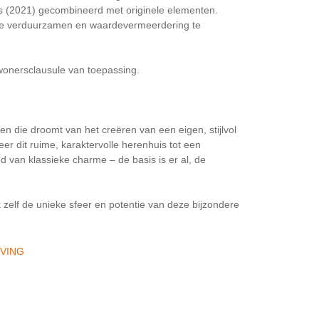
as (2021) gecombineerd met originele elementen.
 te verduurzamen en waardevermeerdering te
wonersclausule van toepassing.
een die droomt van het creëren van een eigen, stijlvol
eer dit ruime, karaktervolle herenhuis tot een
van klassieke charme – de basis is er al, de
zelf de unieke sfeer en potentie van deze bijzondere
JVING