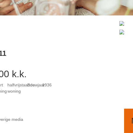
11
00 k.k.
rt
halfvrijstaande
Bouwjaar
1936
ning
woning
erige media