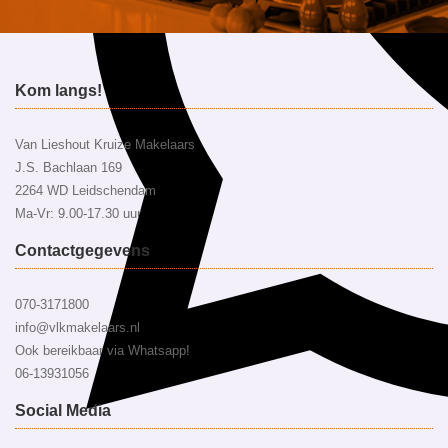
Kom langs!
Van Lieshout Kruize Makelaars
J.S. Bachlaan 169
2264 WD Leidschendam
Ma-Vr: 9.00-17.30 uur
Contactgegevens
070-3171800
info@vlkmakelaars.nl
Ook bereikbaar via Whatsapp!
06-13931056
Social Media