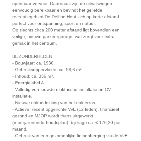
openbaar vervoer. Daarnaast zijn de uitvalswegen
eenvoudig bereikbaar en bevindt het geliefde
recreatiegebied De Delftse Hout zich op korte afstand –
perfect voor ontspanning, sport en natuur.
Op slechts circa 200 meter afstand ligt bovendien een
veilige, nieuwe parkeergarage, wat zorgt voor extra
gemak in het centrum.
BIJZONDERHEDEN:
- Bouwjaar: ca. 1936.
- Gebruiksoppervlakte: ca. 98,6 m².
- Inhoud: ca. 336 m³.
- Energielabel A.
- Volledig vernieuwde elektrische installatie en CV-
installatie.
- Nieuwe dakbedekking van het dakterras.
- Actieve, recent opgerichte VvE (12 leden), financieel
gezond en MJOP wordt thans uitgewerkt.
(meerjarenonderhoudsplan), bijdrage ca. € 176,20 per
maand.
- Gebruik van een gezamenlijke fietsenberging via de VvE.