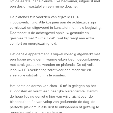
ligt de eerste, hagelnieuwe luxe badkamer, uitgerust met
een design wastafel en een ruime douche.
De plafonds zijn voorzien van stijlvolle LED-
inbouwverlichting. Alle kozijnen aan de achterzijde zijn
vernieuwd en uitgevoerd in kunststof met triple beglazing.
Daarnaast is de achtergevel opnieuw gestuukt en
geïsoleerd met “Surf a Coat”, wat bijdraagt aan extra
comfort en energiezuinigheid.
Het gehele appartement is vrijwel volledig afgewerkt met
een fraaie pvc-vloer in warme eiken kleur, gecombineerd
met strak gestuukte wanden en plafonds. De stijlvolle
inbouw LED-verlichting zorgt voor een moderne en
sfeervolle uitstraling in alle ruimtes.
Het riante dakterras van circa 16 m² is gelegen op het
zuidoosten en vormt een heerlijke buitenruimte. Dankzij
de hoge ligging geniet u hier van vrij uitzicht over de
binnentuinen én van volop zon gedurende de dag, de
perfecte plek om in alle rust te ontspannen of gezellig te
genieten met vrienden en familie.