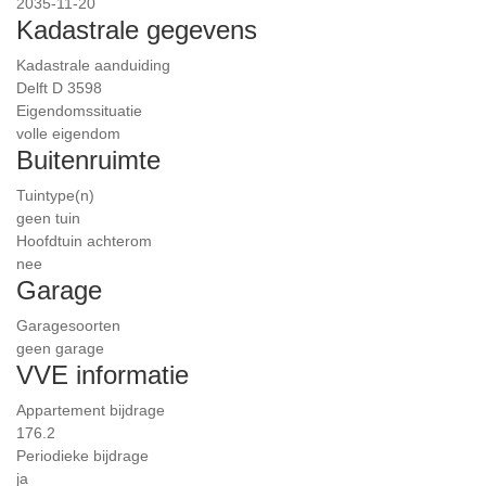
2035-11-20
Kadastrale gegevens
Kadastrale aanduiding
Delft D 3598
Eigendomssituatie
volle eigendom
Buitenruimte
Tuintype(n)
geen tuin
Hoofdtuin achterom
nee
Garage
Garagesoorten
geen garage
VVE informatie
Appartement bijdrage
176.2
Periodieke bijdrage
ja