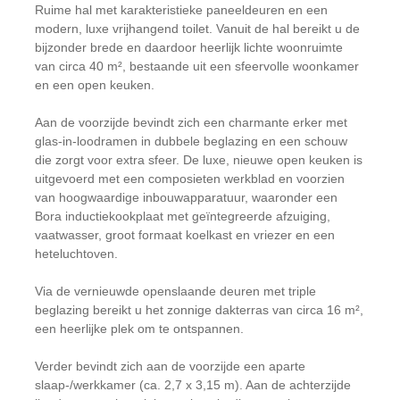
Ruime hal met karakteristieke paneeldeuren en een
modern, luxe vrijhangend toilet. Vanuit de hal bereikt u de
bijzonder brede en daardoor heerlijk lichte woonruimte
van circa 40 m², bestaande uit een sfeervolle woonkamer
en een open keuken.
Aan de voorzijde bevindt zich een charmante erker met
glas-in-loodramen in dubbele beglazing en een schouw
die zorgt voor extra sfeer. De luxe, nieuwe open keuken is
uitgevoerd met een composieten werkblad en voorzien
van hoogwaardige inbouwapparatuur, waaronder een
Bora inductiekookplaat met geïntegreerde afzuiging,
vaatwasser, groot formaat koelkast en vriezer en een
heteluchtoven.
Via de vernieuwde openslaande deuren met triple
beglazing bereikt u het zonnige dakterras van circa 16 m²,
een heerlijke plek om te ontspannen.
Verder bevindt zich aan de voorzijde een aparte
slaap-/werkkamer (ca. 2,7 x 3,15 m). Aan de achterzijde