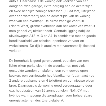
auto's. Daarnaast is de woning ook voorzien van een
aangebouwde garage, extra berging aan de achterzijde
en twee heerlijke zonnige terrassen (Zuid/Oost) uitkijkend
over een waterpartij aan de achterzijde van de woning,
waarvan één overkapt. De ruime zonnige voortuin
(Noord/West) grenst eveneens aan het water van waaruit
men geheel vrij uitzicht heeft. Centrale ligging nabij de
uitvalswegen A12, A13 en A4, in combinatie met de goede
bereikbaarheid van scholen, openbaar vervoer en
winkelcentra. De dijk is autoluw met voornamelijk fietsend
verkeer.
Dit herenhuis is goed gerenoveerd, voorzien van een
lichte eiken parketvloer in de woonkamer, met vlak
gestuukte wanden en plafond, een vernieuwde open
keuken, een vernieuwde hoofdbadkamer (daarnaast nog
2 andere badkamers en 4 toiletten) en een nieuwe eigen
brug. Daarnaast is de woning goed verduurzaamd door
o.a. het plaatsen van 15 zonnepanelen. Nefit CV met
hybride warmtepomp die zorgdragen voor beheersbare
energielasten en dus Energielabel A.