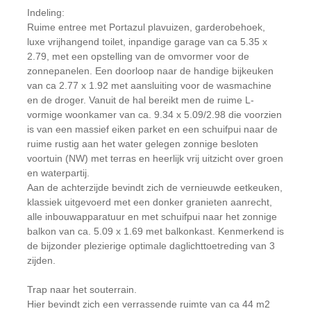
Indeling:
Ruime entree met Portazul plavuizen, garderobehoek,
luxe vrijhangend toilet, inpandige garage van ca 5.35 x
2.79, met een opstelling van de omvormer voor de
zonnepanelen. Een doorloop naar de handige bijkeuken
van ca 2.77 x 1.92 met aansluiting voor de wasmachine
en de droger. Vanuit de hal bereikt men de ruime L-
vormige woonkamer van ca. 9.34 x 5.09/2.98 die voorzien
is van een massief eiken parket en een schuifpui naar de
ruime rustig aan het water gelegen zonnige besloten
voortuin (NW) met terras en heerlijk vrij uitzicht over groen
en waterpartij.
Aan de achterzijde bevindt zich de vernieuwde eetkeuken,
klassiek uitgevoerd met een donker granieten aanrecht,
alle inbouwapparatuur en met schuifpui naar het zonnige
balkon van ca. 5.09 x 1.69 met balkonkast. Kenmerkend is
de bijzonder plezierige optimale daglichttoetreding van 3
zijden.
Trap naar het souterrain.
Hier bevindt zich een verrassende ruimte van ca 44 m2