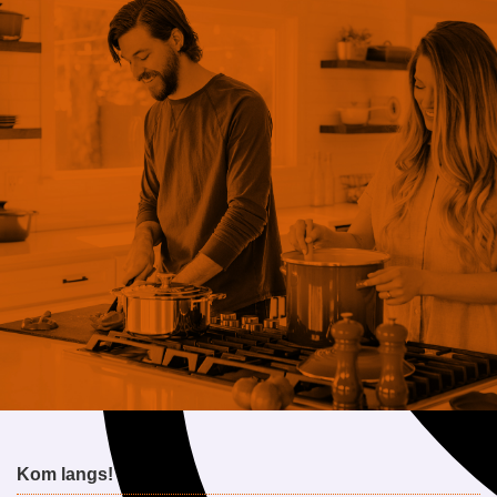
ntact op
Kom langs!