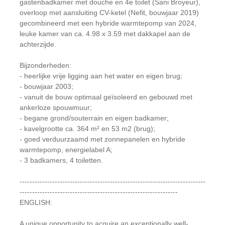
gastenbadkamer met douche en 4e toilet (Sani Broyeur),
overloop met aansluiting CV-ketel (Nefit, bouwjaar 2019)
gecombineerd met een hybride warmtepomp van 2024,
leuke kamer van ca. 4.98 x 3.59 met dakkapel aan de
achterzijde.
Bijzonderheden:
- heerlijke vrije ligging aan het water en eigen brug;
- bouwjaar 2003;
- vanuit de bouw optimaal geïsoleerd en gebouwd met
ankerloze spouwmuur;
- begane grond/souterrain en eigen badkamer;
- kavelgrootte ca. 364 m² en 53 m2 (brug);
- goed verduurzaamd met zonnepanelen en hybride
warmtepomp, energielabel A;
- 3 badkamers, 4 toiletten.
--------------------------------------------------------------------------
---------------------------------------------------------------
ENGLISH:
A unique opportunity to acquire an exceptionally well-