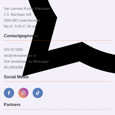
Van Lieshout Kruize Makelaars
J.S. Bachlaan 169
2264 WD Leidschendam
Ma-Vr: 9.00-17.30 uur
Contactgegevens
070-3171800
info@vlkmakelaars.nl
Ook bereikbaar via Whatsapp!
06-13931056
Social Media
Partners