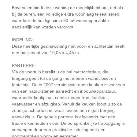
Bovendien biedt deze woning de mogelijkheid om, net als
bij de buren, een volledige extra woonlaag te realiseren,
waardoor de huidige circa 90 m² woonoppervlakte
aanzienlijk kan worden vergroot.
INDELING:
Deze heerlijke gezinswoning met voor- en achtertuin heeft
een basismaat van 10,05 x 4,45 m.
PARTERRE:
Via de voortuin bereikt u de hal met tochtdeur, die
toegang geeft tot de gang met modern wandcloset en
fonteintje. De in 2007 vernieuwde open keuken is voorzien
van een natuurstenen aanrecht en inbouwapparatuur,
waaronder kookplaat, combi-magnetron, koelkast,
vaatwasser en afzuigkap. Vanuit de keuken loopt u zo de
zonnige achtertuin in, waar tevens een eigen berging
aanwezig is. De gehele parterre is afgewerkt met een
fraaie eikenhouten vloer. De oorspronkelijke trapopgang is
vervangen door een praktische indeling met een
doorgebroken woon- en eetkamer.