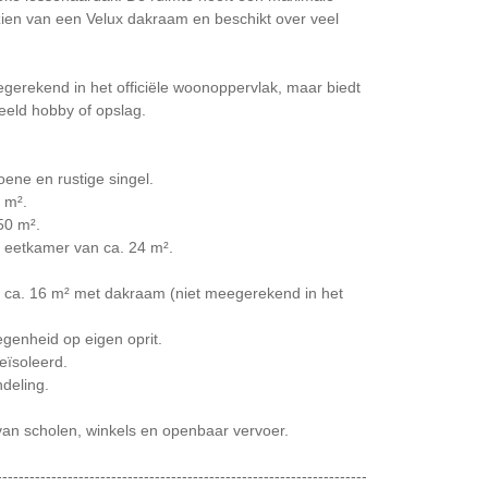
zien van een Velux dakraam en beschikt over veel
egerekend in het officiële woonoppervlak, maar biedt
eeld hobby of opslag.
oene en rustige singel.
 m².
50 m².
eetkamer van ca. 24 m².
an ca. 16 m² met dakraam (niet meegerekend in het
genheid op eigen oprit.
eïsoleerd.
ndeling.
 van scholen, winkels en openbaar vervoer.
--------------------------------------------------------------------