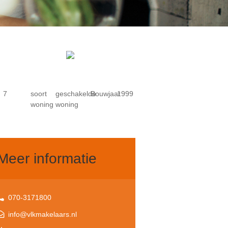
7
soort
geschakelde
Bouwjaar
1999
woning
woning
Meer informatie
070-3171800
info@vlkmakelaars.nl