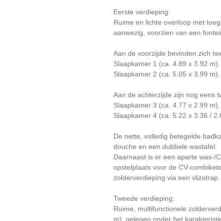
Eerste verdieping:
Ruime en lichte overloop met toega
aanwezig, voorzien van een fontein
Aan de voorzijde bevinden zich t
Slaapkamer 1 (ca. 4.89 x 3.92 m).
Slaapkamer 2 (ca. 5.05 x 3.99 m).
Aan de achterzijde zijn nog eens 
Slaapkamer 3 (ca. 4.77 x 2.99 m).
Slaapkamer 4 (ca. 5.22 x 3.36 / 2
De nette, volledig betegelde badk
douche en een dubbele wastafel.
Daarnaast is er een aparte was-/
opstelplaats voor de CV-combiketel
zolderverdieping via een vlizotrap.
Tweede verdieping:
Ruime, multifunctionele zolderver
m), gelegen onder het karakterist