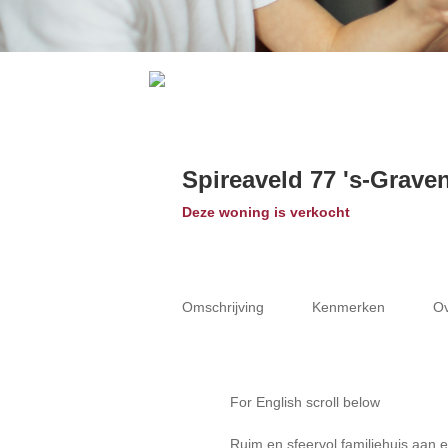
Spireaveld 77
's-Grave
Deze woning is verkocht
Omschrijving
Kenmerken
Ov
For English scroll below
Ruim en sfeervol familiehuis aan 