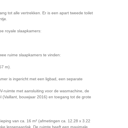
ng tot alle vertrekken. Er is een apart tweede toilet
tje.
wee royale slaapkamers:
twee ruime slaapkamers te vinden:
.67 m).
amer is ingericht met een ligbad, een separate
CV-ruimte met aansluiting voor de wasmachine, de
 (Vaillant, bouwjaar 2016) en toegang tot de grote
dieping van ca. 16 m² (afmetingen ca. 12.28 x 3.22
ieke lessenaardak. De ruimte heeft een maximale