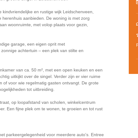
 kindvriendelijke en rustige wijk Leidschenveen,
de herenhuis aanbieden. De woning is met zorg
aan woonruimte, met volop plaats voor gezin,
ndige garage, een eigen oprit met
zonnige achtertuin – een plek van stilte en
oonkamer van ca. 50 m², met een open keuken en een
htig uitkijkt over de singel. Verder zijn er vier ruime
n of voor wie regelmatig gasten ontvangt. De grote
mogelijkheden tot uitbreiding.
straat, op loopafstand van scholen, winkelcentrum
. Een fijne plek om te wonen, te groeien en tot rust
t met parkeergelegenheid voor meerdere auto's. Entree