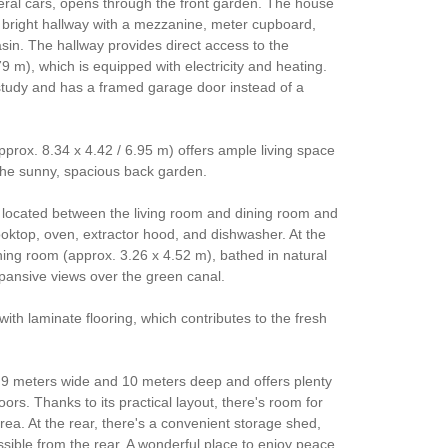
veral cars, opens through the front garden. The house
 bright hallway with a mezzanine, meter cupboard,
sin. The hallway provides direct access to the
9 m), which is equipped with electricity and heating.
 study and has a framed garage door instead of a
pprox. 8.34 x 4.42 / 6.95 m) offers ample living space
 the sunny, spacious back garden.
y located between the living room and dining room and
ooktop, oven, extractor hood, and dishwasher. At the
dining room (approx. 3.26 x 4.52 m), bathed in natural
xpansive views over the green canal.
 with laminate flooring, which contributes to the fresh
 9 meters wide and 10 meters deep and offers plenty
oors. Thanks to its practical layout, there's room for
rea. At the rear, there's a convenient storage shed,
ssible from the rear. A wonderful place to enjoy peace