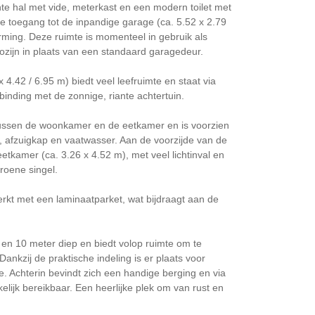
hte hal met vide, meterkast en een modern toilet met
ecte toegang tot de inpandige garage (ca. 5.52 x 2.79
rming. Deze ruimte is momenteel in gebruik als
zijn in plaats van een standaard garagedeur.
x 4.42 / 6.95 m) biedt veel leefruimte en staat via
binding met de zonnige, riante achtertuin.
 tussen de woonkamer en de eetkamer en is voorzien
, afzuigkap en vaatwasser. Aan de voorzijde van de
eetkamer (ca. 3.26 x 4.52 m), met veel lichtinval en
groene singel.
rkt met een laminaatparket, wat bijdraagt aan de
 en 10 meter diep en biedt volop ruimte om te
Dankzij de praktische indeling is er plaats voor
e. Achterin bevindt zich een handige berging en via
lijk bereikbaar. Een heerlijke plek om van rust en