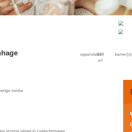
nhage
oppervlakte
178
kamer(s)
m²
erige media
een groene singel in Leidschenveen