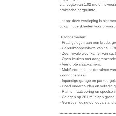
stahoogte van 1.92 meter, is voor
praktische bergruimte.
Let op: deze verdieping is niet me
volop mogelijkheden voor bijvoorb
Bijzonderheden:
- Fraai gelegen aan een brede, gr
- Gebruiksoppervlakte van ca. 178
- Zeer royale woonkamer van ca. 
- Open keuken met aangrenzende 
- Vier grote slaapkamers.
- Multifunctionele zolderruimte v
woonoppervlak).
- Inpandige garage en parkeergele
- Goed onderhouden en volledig g
- Riante maatvoering en speelse i
- Gelegen op 261 m² eigen grond.
- Gunstige ligging op loopafstand
-------------------------------------------