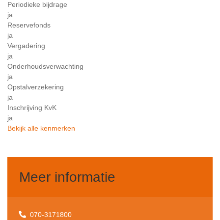
Periodieke bijdrage
ja
Reservefonds
ja
Vergadering
ja
Onderhoudsverwachting
ja
Opstalverzekering
ja
Inschrijving KvK
ja
Bekijk alle kenmerken
Meer informatie
070-3171800