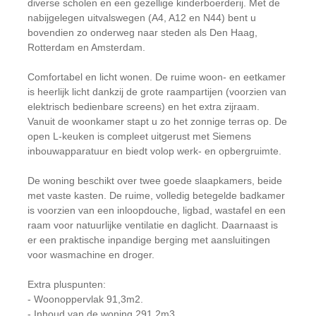
diverse scholen en een gezellige kinderboerderij. Met de
nabijgelegen uitvalswegen (A4, A12 en N44) bent u
bovendien zo onderweg naar steden als Den Haag,
Rotterdam en Amsterdam.
Comfortabel en licht wonen. De ruime woon- en eetkamer
is heerlijk licht dankzij de grote raampartijen (voorzien van
elektrisch bedienbare screens) en het extra zijraam.
Vanuit de woonkamer stapt u zo het zonnige terras op. De
open L-keuken is compleet uitgerust met Siemens
inbouwapparatuur en biedt volop werk- en opbergruimte.
De woning beschikt over twee goede slaapkamers, beide
met vaste kasten. De ruime, volledig betegelde badkamer
is voorzien van een inloopdouche, ligbad, wastafel en een
raam voor natuurlijke ventilatie en daglicht. Daarnaast is
er een praktische inpandige berging met aansluitingen
voor wasmachine en droger.
Extra pluspunten:
- Woonoppervlak 91,3m2.
- Inhoud van de woning 291,2m3.