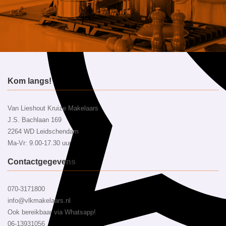
Kom langs!
Van Lieshout Kruize Makelaars
J.S. Bachlaan 169
2264 WD Leidschendam
Ma-Vr: 9.00-17.30 uur
Contactgegevens
070-3171800
info@vlkmakelaars.nl
Ook bereikbaar via Whatsapp!
06-13931056