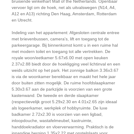
bruisende winkelhart Mall of the Netherlands. Openbaar
vervoer ligt om de hoek, net als uitvalswegen (N14, A4,
A12 en A13) richting Den Haag, Amsterdam, Rotterdam
en Utrecht.
Indeling van het appartement: Afgesloten centrale entree
met brievenbussen, camera's, lift en toegang tot de
parkeergarage. Bij binnenkomst komt u in een ruime hal
met modern toilet en toegang tot alle vertrekken. De
royale woon/eetkamer 5.67x6.00 met open keuken
2.37x2.88 biedt door de hoekligging veel lichtinval en een
weids uitzicht op het park. Het zonnige balkon 3.36x3.67
is via de woonkamer bereikbaar en maakt het hele jaar
door buiten zitten mogelijk. De ruime hoofdslaapkamer
5.30x3.67 aan de parkzijde is voorzien van een grote
kastenwand. De tweede en derde slaapkamer
(respectievelijk groot 5.29x2.30 en 4.01x2.65 zijn ideaal
als logeerkamer, werkplek of hobbyruimte. De luxe
badkamer 2.72x2.30 is voorzien van een ligbad,
inloopdouche, wastafelmeubel, kastruimte,
handdoekradiator en vloerverwarming. Praktisch is de
inpandige berging 1.35x2.22 met opstelplaats voor