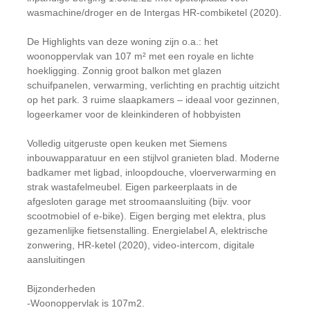
wasmachine/droger en de Intergas HR-combiketel (2020).
De Highlights van deze woning zijn o.a.: het
woonoppervlak van 107 m² met een royale en lichte
hoekligging. Zonnig groot balkon met glazen
schuifpanelen, verwarming, verlichting en prachtig uitzicht
op het park. 3 ruime slaapkamers – ideaal voor gezinnen,
logeerkamer voor de kleinkinderen of hobbyisten
Volledig uitgeruste open keuken met Siemens
inbouwapparatuur en een stijlvol granieten blad. Moderne
badkamer met ligbad, inloopdouche, vloerverwarming en
strak wastafelmeubel. Eigen parkeerplaats in de
afgesloten garage met stroomaansluiting (bijv. voor
scootmobiel of e-bike). Eigen berging met elektra, plus
gezamenlijke fietsenstalling. Energielabel A, elektrische
zonwering, HR-ketel (2020), video-intercom, digitale
aansluitingen
Bijzonderheden
-Woonoppervlak is 107m2.