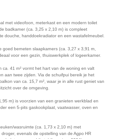
hal met videofoon, meterkast en een modern toilet
lde badkamer (ca. 3,25 x 2,10 m) is compleet
ate douche, handdoekradiator en een wastafelmeubel.
ie goed bemeten slaapkamers (ca. 3,27 x 3,91 m,
ideaal voor een gezin, thuiswerkplek of logeerkamer.
 ca. 41 m² vormt het hart van de woning en valt
n aan twee zijden. Via de schuifpui bereik je het
balkon van ca. 15,7 m², waar je in alle rust geniet van
itzicht over de omgeving.
1,95 m) is voorzien van een granieten werkblad en
der een 5-pits gaskookplaat, vaatwasser, oven en
jkeuken/wasruimte (ca. 1,73 x 2,10 m) met
 droger, evenals de opstelling van de Agpo HR