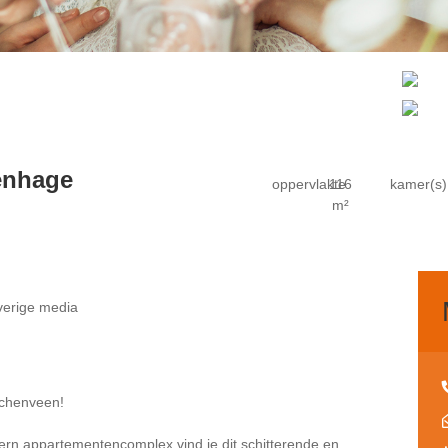
enhage
oppervlakte
116
kamer(s)
m²
erige media
schenveen!
rn appartementencomplex vind je dit schitterende en