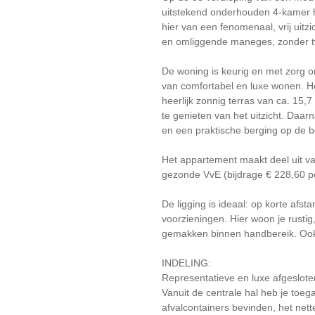
uitstekend onderhouden 4-kamer h
hier van een fenomenaal, vrij uit
en omliggende maneges, zonder twi
De woning is keurig en met zorg 
van comfortabel en luxe wonen. He
heerlijk zonnig terras van ca. 15,
te genieten van het uitzicht. Daar
en een praktische berging op de 
Het appartement maakt deel uit va
gezonde VvE (bijdrage € 228,60 
De ligging is ideaal: op korte afs
voorzieningen. Hier woon je rustig
gemakken binnen handbereik. Ook d
INDELING:
Representatieve en luxe afgeslot
Vanuit de centrale hal heb je toeg
afvalcontainers bevinden, het nette