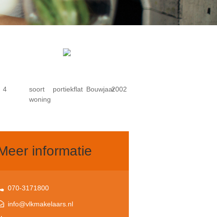
4
soort
portiekflat
Bouwjaar
2002
woning
Meer informatie
070-3171800
info@vlkmakelaars.nl