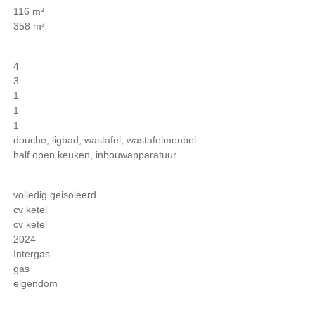
116 m²
358 m³
4
3
1
1
1
douche, ligbad, wastafel, wastafelmeubel
half open keuken, inbouwapparatuur
volledig geisoleerd
cv ketel
cv ketel
2024
Intergas
gas
eigendom