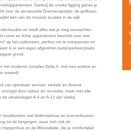
oekappartement. Dankzij de unieke ligging geniet je
zicht over de vernieuwde Driemanspolder, de golfbaan
jfel één van de mooiste locaties in de wijk.
onderhouden en biedt alles wat je mag verwachten
t ruime en lichte appartement beschikt over een
7 m² op het zuidoosten, perfect om te ontspannen en
naast is er een eigen afgesloten buitenparkeerplaats
begane grond.
n het moderne complex Delta II, met een actieve en
per maand).
tand van openbaar vervoer, winkels en diverse
, omringd door natuur en recreatie, maar met alle
e uitvalswegen A-4 en A-12 zijn vlakbij.
en hoofdentree met bellentableau en brievenbussen.
ang tot de bergingen, waar zich ook de
 trappenhuis en de liftinstallatie, die je comfortabel