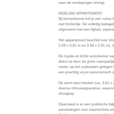
naar de verdiepingen brengt.
INDELING APPARTEMENT:
Bij binnenkomst tref je een ruime 
met fonteintje. De volledig betege
uitgevoerd met een ligbad, separ
Het appartement beschikt over dr
2,58 x 3,91 m en 3,58 x 3,91 m), 
De royale en lichte woonkamer van
direct op door de grote raampartije
riante, op het zuidoosten gelegen 
een prachtig vrij en panoramisch u
De semi-open keuken (ca. 3,62 x 
diverse inbouwapparatuur, waaron
afzuigkap.
Daarnaast is er een praktische bi
aansluitingen voor wasmachine en