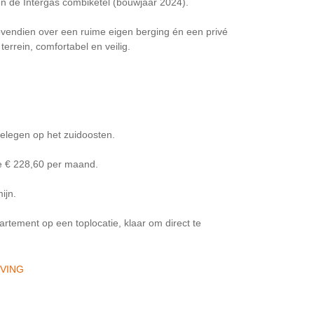
 en de Intergas combiketel (bouwjaar 2024).
vendien over een ruime eigen berging én een privé
errein, comfortabel en veilig.
gelegen op het zuidoosten.
ge € 228,60 per maand.
ijn.
artement op een toplocatie, klaar om direct te
JVING