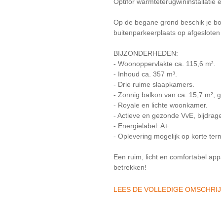
Optifor warmteterugwininstallatie
Op de begane grond beschik je bo
buitenparkeerplaats op afgesloten t
BIJZONDERHEDEN:
- Woonoppervlakte ca. 115,6 m².
- Inhoud ca. 357 m³.
- Drie ruime slaapkamers.
- Zonnig balkon van ca. 15,7 m², 
- Royale en lichte woonkamer.
- Actieve en gezonde VvE, bijdra
- Energielabel: A+.
- Oplevering mogelijk op korte term
Een ruim, licht en comfortabel app
betrekken!
LEES DE VOLLEDIGE OMSCHRI