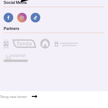
Social Media
Partners
Sitemap
g