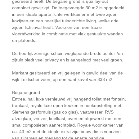
gecreëerd heeft. De begane grond is qua lay-out
compleet gewijzigd. De toegevoegde 30 m2 is opgedeeld
in een ideale aparte lichte werkkamer met twee zijden
kozijnen en een heerlijke tuingerichte living, welke drie
zijden lichtinval heeft. Voorzien van een fraaie
vloerafwerking in combinatie met vlak gestuukte wanden
en plafonds.
De heerlijk zonnige schuin weglopende brede achter-/en
zijtuin biedt veel privacy en is aangelegd met veel groen.
Markant gesitueerd en vrij gelegen in gewild deel van de
wijk Leidschenveen, op een riant kavel van 333 m2.
Begane grond:
Entree, hal, luxe vernieuwd vrij hangend toilet met fontein,
trapkast, royale luxe open keuken in hoekopstelling met
Siemens gasfornuis (gas op glas), vaatwasser, RVS
afzuigkap, vriezer, koelkast, oven en afgewerkt met een
smal composieten aanrechtblad. Royale woonkamer van
ca. 43 m2 met de ideale extra zijuitbouw die is voorzien
van zijramen en toegang tot de aparte handige