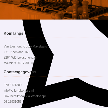
Kom langs!
Van Lieshout Kruize Makelaars
J.S. Bachlaan 169
2264 WD Leidschendam
Ma-Vr: 9.00-17.30 uur
Contactgegevens
070-3171800
info@vlkmakelaars.nl
Ook bereikbaar via Whatsapp!
06-13931056