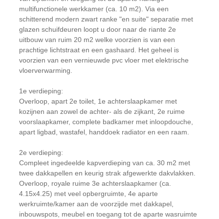
multifunctionele werkkamer (ca. 10 m2). Via een
schitterend modern zwart ranke "en suite" separatie met
glazen schuifdeuren loopt u door naar de riante 2e
uitbouw van ruim 20 m2 welke voorzien is van een
prachtige lichtstraat en een gashaard. Het geheel is
voorzien van een vernieuwde pvc vloer met elektrische
vloerverwarming.
1e verdieping:
Overloop, apart 2e toilet, 1e achterslaapkamer met
kozijnen aan zowel de achter- als de zijkant, 2e ruime
voorslaapkamer, complete badkamer met inloopdouche,
apart ligbad, wastafel, handdoek radiator en een raam.
2e verdieping:
Compleet ingedeelde kapverdieping van ca. 30 m2 met
twee dakkapellen en keurig strak afgewerkte dakvlakken.
Overloop, royale ruime 3e achterslaapkamer (ca.
4.15x4.25) met veel opbergruimte, 4e aparte
werkruimte/kamer aan de voorzijde met dakkapel,
inbouwspots, meubel en toegang tot de aparte wasruimte