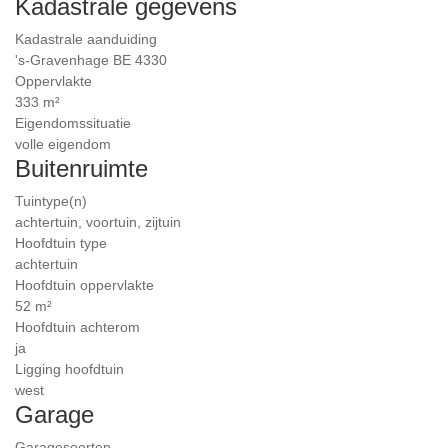
Kadastrale gegevens
Kadastrale aanduiding
's-Gravenhage BE 4330
Oppervlakte
333 m²
Eigendomssituatie
volle eigendom
Buitenruimte
Tuintype(n)
achtertuin, voortuin, zijtuin
Hoofdtuin type
achtertuin
Hoofdtuin oppervlakte
52 m²
Hoofdtuin achterom
ja
Ligging hoofdtuin
west
Garage
Garagesoorten