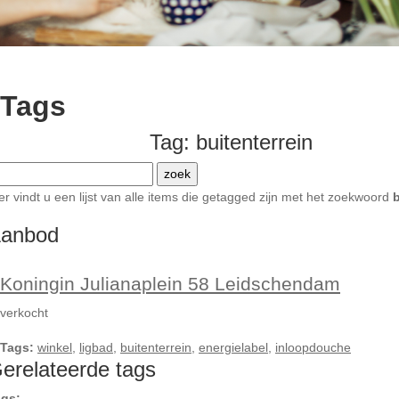
Tags
Tag: buitenterrein
er vindt u een lijst van alle items die getagged zijn met het zoekwoord
b
anbod
Koningin Julianaplein 58 Leidschendam
verkocht
Tags:
winkel
,
ligbad
,
buitenterrein
,
energielabel
,
inloopdouche
erelateerde tags
ags: