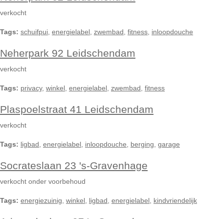
verkocht
Tags:
schuifpui
,
energielabel
,
zwembad
,
fitness
,
inloopdouche
Neherpark 92 Leidschendam
verkocht
Tags:
privacy
,
winkel
,
energielabel
,
zwembad
,
fitness
Plaspoelstraat 41 Leidschendam
verkocht
Tags:
ligbad
,
energielabel
,
inloopdouche
,
berging
,
garage
Socrateslaan 23 's-Gravenhage
verkocht onder voorbehoud
Tags:
energiezuinig
,
winkel
,
ligbad
,
energielabel
,
kindvriendelijk