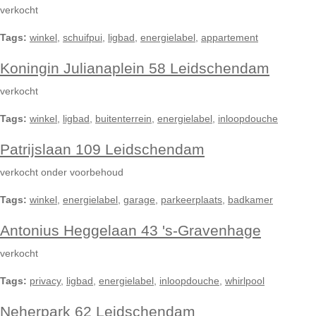
verkocht
Tags:
winkel
,
schuifpui
,
ligbad
,
energielabel
,
appartement
Koningin Julianaplein 58 Leidschendam
verkocht
Tags:
winkel
,
ligbad
,
buitenterrein
,
energielabel
,
inloopdouche
Patrijslaan 109 Leidschendam
verkocht onder voorbehoud
Tags:
winkel
,
energielabel
,
garage
,
parkeerplaats
,
badkamer
Antonius Heggelaan 43 's-Gravenhage
verkocht
Tags:
privacy
,
ligbad
,
energielabel
,
inloopdouche
,
whirlpool
Neherpark 62 Leidschendam