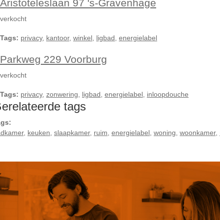
Aristoteleslaan 97 's-Gravenhage
verkocht
Tags:
privacy
,
kantoor
,
winkel
,
ligbad
,
energielabel
Parkweg 229 Voorburg
verkocht
Tags:
privacy
,
zonwering
,
ligbad
,
energielabel
,
inloopdouche
erelateerde tags
ags:
adkamer
,
keuken
,
slaapkamer
,
ruim
,
energielabel
,
woning
,
woonkamer
,