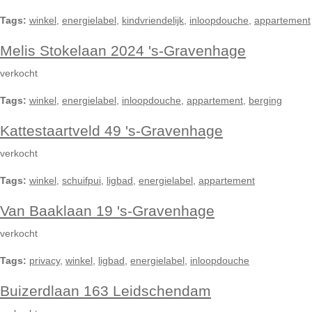
Tags:
winkel
,
energielabel
,
kindvriendelijk
,
inloopdouche
,
appartement
Melis Stokelaan 2024 's-Gravenhage
verkocht
Tags:
winkel
,
energielabel
,
inloopdouche
,
appartement
,
berging
Kattestaartveld 49 's-Gravenhage
verkocht
Tags:
winkel
,
schuifpui
,
ligbad
,
energielabel
,
appartement
Van Baaklaan 19 's-Gravenhage
verkocht
Tags:
privacy
,
winkel
,
ligbad
,
energielabel
,
inloopdouche
Buizerdlaan 163 Leidschendam