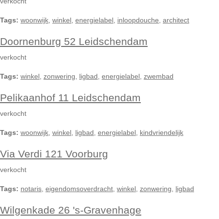
verkocht
Tags:
woonwijk
,
winkel
,
energielabel
,
inloopdouche
,
architect
Doornenburg 52 Leidschendam
verkocht
Tags:
winkel
,
zonwering
,
ligbad
,
energielabel
,
zwembad
Pelikaanhof 11 Leidschendam
verkocht
Tags:
woonwijk
,
winkel
,
ligbad
,
energielabel
,
kindvriendelijk
Via Verdi 121 Voorburg
verkocht
Tags:
notaris
,
eigendomsoverdracht
,
winkel
,
zonwering
,
ligbad
Wilgenkade 26 's-Gravenhage