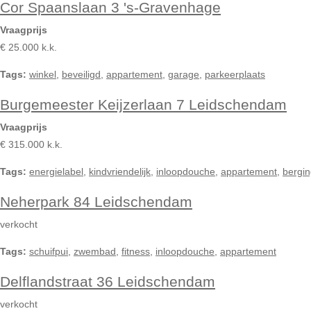
Cor Spaanslaan 3 's-Gravenhage
Vraagprijs
€ 25.000 k.k.
Tags:
winkel
,
beveiligd
,
appartement
,
garage
,
parkeerplaats
Burgemeester Keijzerlaan 7 Leidschendam
Vraagprijs
€ 315.000 k.k.
Tags:
energielabel
,
kindvriendelijk
,
inloopdouche
,
appartement
,
bergi
Neherpark 84 Leidschendam
verkocht
Tags:
schuifpui
,
zwembad
,
fitness
,
inloopdouche
,
appartement
Delflandstraat 36 Leidschendam
verkocht