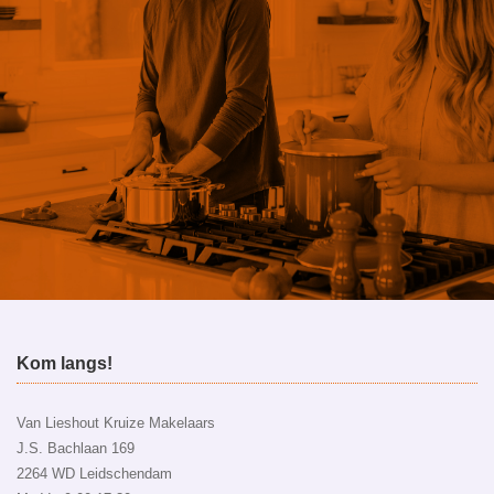
ntact op
Kom langs!
Van Lieshout Kruize Makelaars
J.S. Bachlaan 169
2264 WD Leidschendam