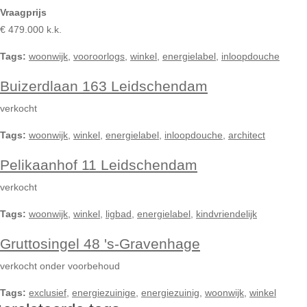
Vraagprijs
€ 479.000 k.k.
Tags:
woonwijk
,
vooroorlogs
,
winkel
,
energielabel
,
inloopdouche
Buizerdlaan 163 Leidschendam
verkocht
Tags:
woonwijk
,
winkel
,
energielabel
,
inloopdouche
,
architect
Pelikaanhof 11 Leidschendam
verkocht
Tags:
woonwijk
,
winkel
,
ligbad
,
energielabel
,
kindvriendelijk
Gruttosingel 48 's-Gravenhage
verkocht onder voorbehoud
Tags:
exclusief
,
energiezuinige
,
energiezuinig
,
woonwijk
,
winkel