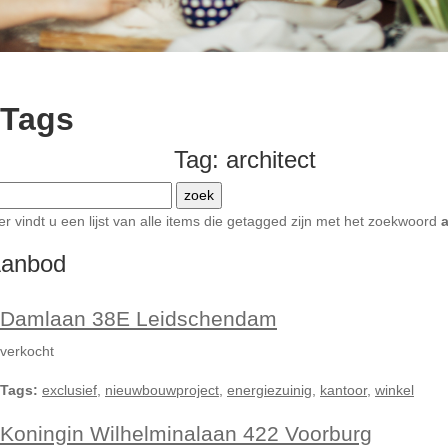
Tags
Tag: architect
er vindt u een lijst van alle items die getagged zijn met het zoekwoord
a
anbod
Damlaan 38E Leidschendam
verkocht
Tags:
exclusief
,
nieuwbouwproject
,
energiezuinig
,
kantoor
,
winkel
Koningin Wilhelminalaan 422 Voorburg