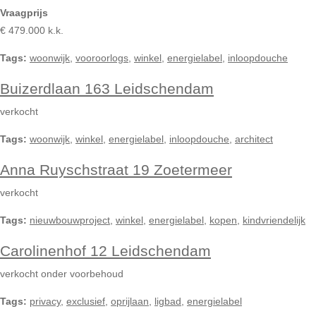
Vraagprijs
€ 479.000 k.k.
Tags:
woonwijk
,
vooroorlogs
,
winkel
,
energielabel
,
inloopdouche
Buizerdlaan 163 Leidschendam
verkocht
Tags:
woonwijk
,
winkel
,
energielabel
,
inloopdouche
,
architect
Anna Ruyschstraat 19 Zoetermeer
verkocht
Tags:
nieuwbouwproject
,
winkel
,
energielabel
,
kopen
,
kindvriendelijk
Carolinenhof 12 Leidschendam
verkocht onder voorbehoud
Tags:
privacy
,
exclusief
,
oprijlaan
,
ligbad
,
energielabel