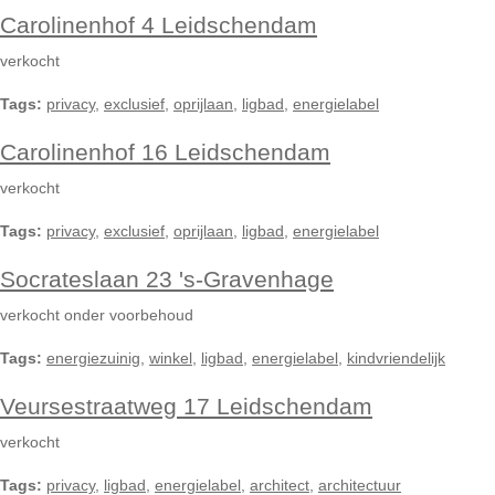
Carolinenhof 4 Leidschendam
verkocht
Tags:
privacy
,
exclusief
,
oprijlaan
,
ligbad
,
energielabel
Carolinenhof 16 Leidschendam
verkocht
Tags:
privacy
,
exclusief
,
oprijlaan
,
ligbad
,
energielabel
Socrateslaan 23 's-Gravenhage
verkocht onder voorbehoud
Tags:
energiezuinig
,
winkel
,
ligbad
,
energielabel
,
kindvriendelijk
Veursestraatweg 17 Leidschendam
verkocht
Tags:
privacy
,
ligbad
,
energielabel
,
architect
,
architectuur