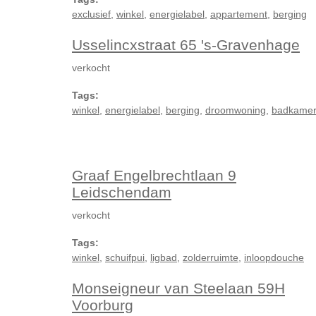
exclusief
,
winkel
,
energielabel
,
appartement
,
berging
Usselincxstraat 65 's-Gravenhage
verkocht
Tags:
winkel
,
energielabel
,
berging
,
droomwoning
,
badkame
Graaf Engelbrechtlaan 9
Leidschendam
verkocht
Tags:
winkel
,
schuifpui
,
ligbad
,
zolderruimte
,
inloopdouche
Monseigneur van Steelaan 59H
Voorburg