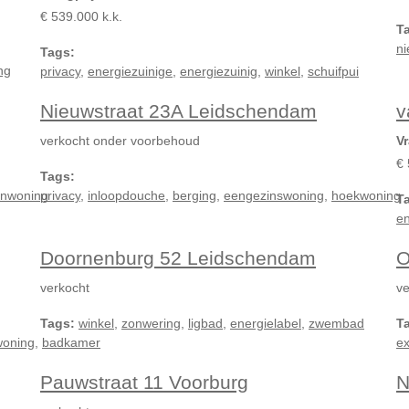
€ 539.000 k.k.
T
n
Tags:
ng
privacy
,
energiezuinige
,
energiezuinig
,
winkel
,
schuifpui
Nieuwstraat 23A Leidschendam
v
verkocht onder voorbehoud
Vr
€ 
Tags:
nwoning
privacy
,
inloopdouche
,
berging
,
eengezinswoning
,
hoekwoning
T
en
Doornenburg 52 Leidschendam
O
verkocht
ve
Tags:
winkel
,
zonwering
,
ligbad
,
energielabel
,
zwembad
T
woning
,
badkamer
ex
Pauwstraat 11 Voorburg
N