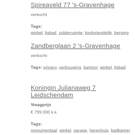
Spireaveld 77 's-Gravenhage
verkocht
Tags:
winkel
,
ligbad
,
zolderruimte
,
kindvriendelijk
,
berging
Zandberglaan 2 's-Gravenhage
verkocht
Tags:
privacy
,
verbouwing
,
kantoor
,
winkel
,
ligbad
Koningin Julianaweg 7
Leidschendam
Vraagprijs
€ 799.000 k.k.
Tags:
monumentaal
,
winkel
,
garage
,
herenhuis
,
badkamer