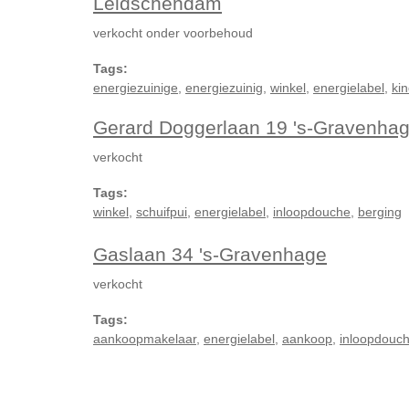
Leidschendam
verkocht onder voorbehoud
Tags:
energiezuinige
,
energiezuinig
,
winkel
,
energielabel
,
kin
Gerard Doggerlaan 19 's-Gravenha
verkocht
Tags:
winkel
,
schuifpui
,
energielabel
,
inloopdouche
,
berging
Gaslaan 34 's-Gravenhage
verkocht
Tags:
aankoopmakelaar
,
energielabel
,
aankoop
,
inloopdouc