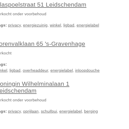
laspoelstraat 51 Leidschendam
rkocht onder voorbehoud
ags:
privacy
,
energiezuinig
,
winkel
,
ligbad
,
energielabel
orenvalklaan 65 's-Gravenhage
rkocht
ags:
nkel
,
ligbad
,
overheaddeur
,
energielabel
,
inloopdouche
oningin Wilhelminalaan 1
eidschendam
rkocht onder voorbehoud
ags:
privacy
,
oprijlaan
,
schuifpui
,
energielabel
,
berging