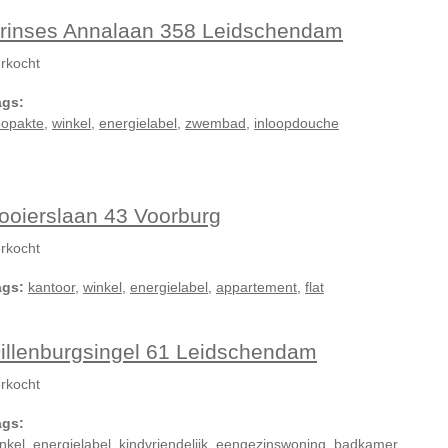
rinses Annalaan 358 Leidschendam
rkocht
ags:
oopakte
,
winkel
,
energielabel
,
zwembad
,
inloopdouche
ooierslaan 43 Voorburg
rkocht
ags:
kantoor
,
winkel
,
energielabel
,
appartement
,
flat
illenburgsingel 61 Leidschendam
rkocht
ags:
nkel
,
energielabel
,
kindvriendelijk
,
eengezinswoning
,
badkamer