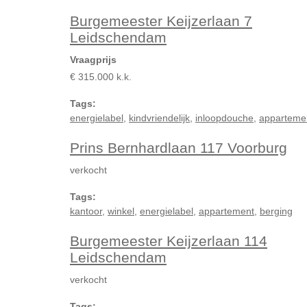
Burgemeester Keijzerlaan 7
Leidschendam
Vraagprijs
€ 315.000 k.k.
Tags:
energielabel
,
kindvriendelijk
,
inloopdouche
,
apparteme
Prins Bernhardlaan 117 Voorburg
verkocht
Tags:
kantoor
,
winkel
,
energielabel
,
appartement
,
berging
Burgemeester Keijzerlaan 114
Leidschendam
verkocht
Tags: