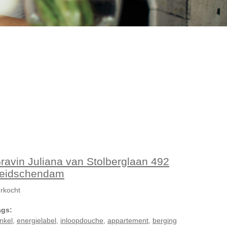
ravin Juliana van Stolberglaan 492
eidschendam
rkocht
ags:
nkel
,
energielabel
,
inloopdouche
,
appartement
,
berging