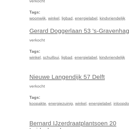
verkocht
Tags:
woonwijk
,
winkel
,
ligbad
,
energielabel
,
kindvriendelijk
Gerard Doggerlaan 53 's-Gravenha
verkocht
Tags:
winkel
,
schuifpui
,
ligbad
,
energielabel
,
kindvriendelijk
Nieuwe Langendijk 57 Delft
verkocht
Tags:
koopakte
,
energiezuinig
,
winkel
,
energielabel
,
inloopd
Bernard IJzerdraatplantsoen 20