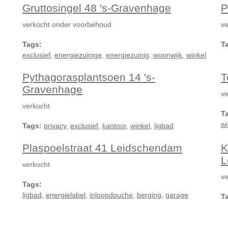
Gruttosingel 48 's-Gravenhage
P
verkocht onder voorbehoud
ve
Tags:
T
exclusief
,
energiezuinige
,
energiezuinig
,
woonwijk
,
winkel
Pythagorasplantsoen 14 's-
T
Gravenhage
ve
verkocht
T
wi
Tags:
privacy
,
exclusief
,
kantoor
,
winkel
,
ligbad
Plaspoelstraat 41 Leidschendam
K
L
verkocht
ve
Tags:
ligbad
,
energielabel
,
inloopdouche
,
berging
,
garage
T