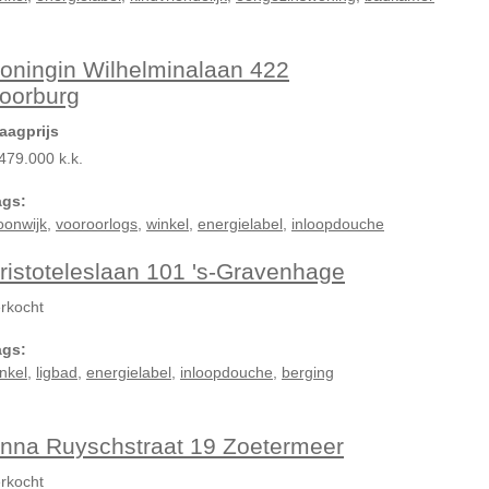
oningin Wilhelminalaan 422
oorburg
aagprijs
479.000 k.k.
ags:
oonwijk
,
vooroorlogs
,
winkel
,
energielabel
,
inloopdouche
ristoteleslaan 101 's-Gravenhage
rkocht
ags:
nkel
,
ligbad
,
energielabel
,
inloopdouche
,
berging
nna Ruyschstraat 19 Zoetermeer
rkocht