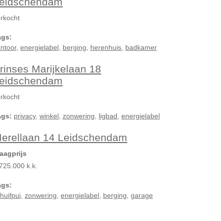
eidschendam
rkocht
ags:
ntoor
,
energielabel
,
berging
,
herenhuis
,
badkamer
rinses Marijkelaan 18
eidschendam
rkocht
ags:
privacy
,
winkel
,
zonwering
,
ligbad
,
energielabel
erellaan 14 Leidschendam
aagprijs
725.000 k.k.
ags:
huifpui
,
zonwering
,
energielabel
,
berging
,
garage