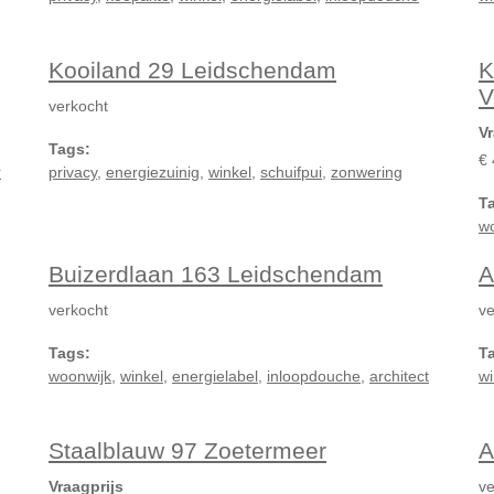
Kooiland 29 Leidschendam
K
V
verkocht
Vr
Tags:
€ 
r
privacy
,
energiezuinig
,
winkel
,
schuifpui
,
zonwering
T
w
Buizerdlaan 163 Leidschendam
A
verkocht
ve
Tags:
T
woonwijk
,
winkel
,
energielabel
,
inloopdouche
,
architect
wi
Staalblauw 97 Zoetermeer
A
Vraagprijs
ve