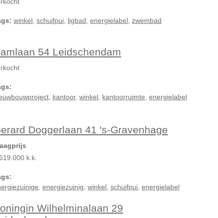
rkocht
ags:
winkel
,
schuifpui
,
ligbad
,
energielabel
,
zwembad
amlaan 54 Leidschendam
rkocht
ags:
ieuwbouwproject
,
kantoor
,
winkel
,
kantoorruimte
,
energielabel
erard Doggerlaan 41 's-Gravenhage
aagprijs
619.000 k.k.
ags:
ergiezuinige
,
energiezuinig
,
winkel
,
schuifpui
,
energielabel
oningin Wilhelminalaan 29