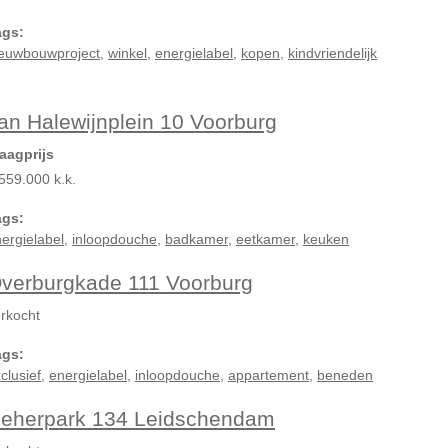
ags:
ieuwbouwproject
,
winkel
,
energielabel
,
kopen
,
kindvriendelijk
an Halewijnplein 10 Voorburg
aagprijs
559.000 k.k.
ags:
ergielabel
,
inloopdouche
,
badkamer
,
eetkamer
,
keuken
verburgkade 111 Voorburg
rkocht
ags:
clusief
,
energielabel
,
inloopdouche
,
appartement
,
beneden
eherpark 134 Leidschendam