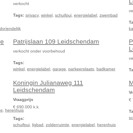
L
verkocht
ve
Tags:
privacy
,
winkel
,
schuifpui
,
energielabel
,
zwembad
T
dvriendelijk
ka
ge
Patrijslaan 109 Leidschendam
P
L
verkocht onder voorbehoud
ve
Tags:
winkel
,
energielabel
,
garage
,
parkeerplaats
,
badkamer
T
Koningin Julianaweg 111
M
Leidschendam
Vr
Vraagprijs
€ 
€ 690.000 k.k.
he
,
herenhuis
T
sc
Tags:
schuifpui
,
ligbad
,
zolderruimte
,
energielabel
,
herenhuis