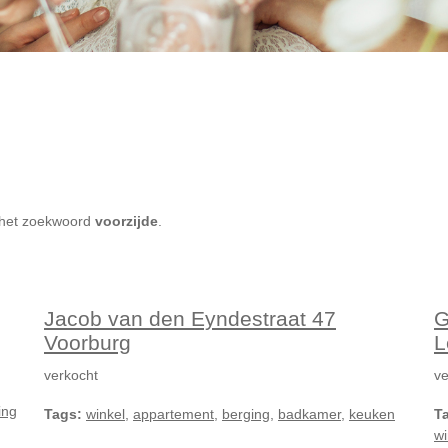
et het zoekwoord
voorzijde
.
Jacob van den Eyndestraat 47
G
Voorburg
L
verkocht
ve
ing
Tags:
winkel
,
appartement
,
berging
,
badkamer
,
keuken
T
wi