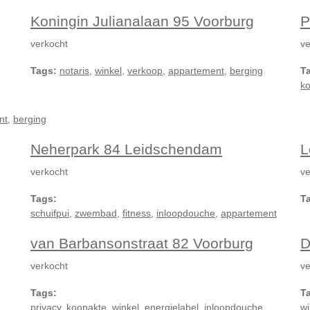
Koningin Julianalaan 95 Voorburg
P
verkocht
ve
Tags:
notaris
,
winkel
,
verkoop
,
appartement
,
berging
T
k
nt
,
berging
Neherpark 84 Leidschendam
L
verkocht
ve
Tags:
T
schuifpui
,
zwembad
,
fitness
,
inloopdouche
,
appartement
van Barbansonstraat 82 Voorburg
D
verkocht
ve
Tags:
T
privacy
,
koopakte
,
winkel
,
energielabel
,
inloopdouche
wi