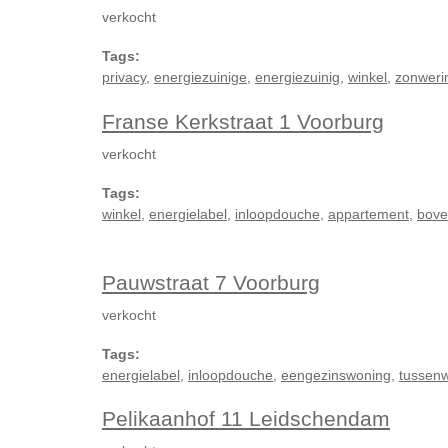
verkocht
Tags:
privacy
,
energiezuinige
,
energiezuinig
,
winkel
,
zonweri
Franse Kerkstraat 1 Voorburg
verkocht
Tags:
winkel
,
energielabel
,
inloopdouche
,
appartement
,
bove
Pauwstraat 7 Voorburg
verkocht
Tags:
energielabel
,
inloopdouche
,
eengezinswoning
,
tussen
Pelikaanhof 11 Leidschendam